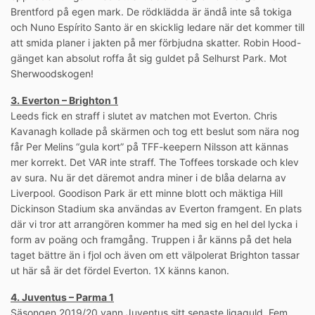
Brentford på egen mark. De rödklädda är ändå inte så tokiga
och Nuno Espírito Santo är en skicklig ledare när det kommer till
att smida planer i jakten på mer förbjudna skatter. Robin Hood-
gänget kan absolut roffa åt sig guldet på Selhurst Park. Mot
Sherwoodskogen!
3. Everton – Brighton 1
Leeds fick en straff i slutet av matchen mot Everton. Chris
Kavanagh kollade på skärmen och tog ett beslut som nära nog
får Per Melins “gula kort” på TFF-keepern Nilsson att kännas
mer korrekt. Det VAR inte straff. The Toffees torskade och klev
av sura. Nu är det däremot andra miner i de blåa delarna av
Liverpool. Goodison Park är ett minne blott och mäktiga Hill
Dickinson Stadium ska användas av Everton framgent. En plats
där vi tror att arrangören kommer ha med sig en hel del lycka i
form av poäng och framgång. Truppen i år känns på det hela
taget bättre än i fjol och även om ett välpolerat Brighton tassar
ut här så är det fördel Everton. 1X känns kanon.
4. Juventus – Parma 1
Säsongen 2019/20 vann Juventus sitt senaste ligaguld. Fem