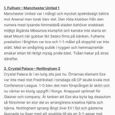
1. Fulham – Manchester United 1
Manchester United var i mångt och mycket spelmässigt bättre
mot Arsenal men torsk blev det. Den röda klubben från den
numera mest lysande himmelsblå staden behöver snabbast
möjligt åtgärda Mbeumos klumpfot och kanske inte starta en
iskall Mount när gubbar likt Sesko finns på bänken. Fulhams
prestation i Brighton var bra och 1-1-målet på stopptid var inte
orätt. Med en smågrinig publik i ryggen och hemmapremiär
smakar ettan till riktigt mysig prolle bäst. Tvåan hakar på strax
därefter.
2. Crystal Palace – Nottingham 2
Crystal Palace är i en lurig sits just nu. Örnarnas diamant Eze
var inte med mot Fredrikstad i torsdags då CP skulle kvala mot
Conference League. 1-0 blev det men försprånget är skört och
nu väntar en klurig uppgift i Norge. Knappast optimalt för
Glasner och company. Är tanken att Eze ska byta lag dessutom
så försvinner en stor del av arrangörens kreativa hjärta och
hjärna. Nottingham sprang långt över EV i fjol och gästerna
öppnade nu ligan med att snubbla till sig en 3-1-seger mot