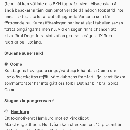
(fem mål kan väl inte ens BKH tappa?). Men i Allsvenskan är
ändå besökarna tämligen omotiverade då någon toppstrid inte
finns i siktet. Istället är det ett jagande Värnamo som får
förtroende nu. Kamratföreningen har legat sist i tabellen sedan
första omgångarna men nu, vid en seger, finns chansen att
kliva förbi Degerfors. Motivation god som någon. 1X är en
ruggigt ball utgång.
Stugans superspik!
⚽️
Como
Söndagens trevligaste singel/värdespik hämtas i Como där
Lazio överskattas rejält. Värdklubbens framfart i fjol samt läckra
sommarfönster har inte gått oss förbi. Det här blir bra. Spika
Como!
Stugans kupongrensare!
💥
Hamburg
Ett tokmotiverat Hamburg mot ett vingklippt
Mönchengladbach. Hur tvåan kan streckas runt 15 procent är