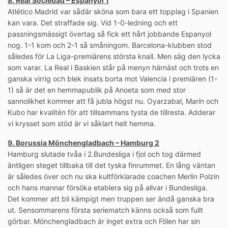
8. Real Sociedad – Espanyol 1
Atlético Madrid var sådär sköna som bara ett topplag i Spanien
kan vara. Det straffade sig. Vid 1-0-ledning och ett
passningsmässigt övertag så fick ett hårt jobbande Espanyol
nog. 1-1 kom och 2-1 så småningom. Barcelona-klubben stod
således för La Liga-premiärens största knall. Men säg den lycka
som varar. La Real i Baskien står på menyn härnäst och trots en
ganska virrig och blek insats borta mot Valencia i premiären (1-
1) så är det en hemmapublik på Anoeta som med stor
sannolikhet kommer att få jubla högst nu. Oyarzabal, Marín och
Kubo har kvalitén för att tillsammans tysta de tillresta. Adderar
vi krysset som stöd är vi såklart helt hemma.
9. Borussia Mönchengladbach – Hamburg 2
Hamburg slutade tvåa i 2.Bundesliga i fjol och tog därmed
äntligen steget tillbaka till det tyska finrummet. En lång väntan
är således över och nu ska kultförklarade coachen Merlin Polzin
och hans mannar försöka etablera sig på allvar i Bundesliga.
Det kommer att bli kämpigt men truppen ser ändå ganska bra
ut. Sensommarens första seriematch känns också som fullt
görbar. Mönchengladbach är inget extra och Fölen har sin