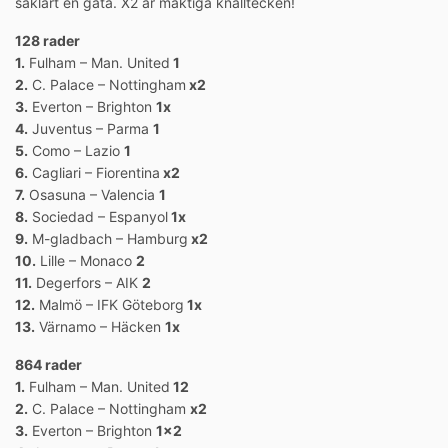
såklart en gåta. X2 är mäktiga knalltecken!
128 rader
1.
Fulham – Man. United
1
2.
C. Palace – Nottingham
x2
3.
Everton – Brighton
1x
4.
Juventus – Parma
1
5.
Como – Lazio
1
6.
Cagliari – Fiorentina
x2
7.
Osasuna – Valencia
1
8.
Sociedad – Espanyol
1x
9.
M-gladbach – Hamburg
x2
10.
Lille – Monaco
2
11.
Degerfors – AIK
2
12.
Malmö – IFK Göteborg
1x
13.
Värnamo – Häcken
1x
864 rader
1.
Fulham – Man. United
12
2.
C. Palace – Nottingham
x2
3.
Everton – Brighton
1×2