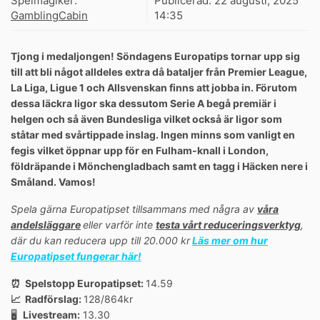
Spelmagiker:
Publicerad:
22 augusti, 2025
GamblingCabin
14:35
Tjong i medaljongen! Söndagens Europatips tornar upp sig
till att bli något alldeles extra då bataljer från Premier League,
La Liga, Ligue 1 och Allsvenskan finns att jobba in. Förutom
dessa läckra ligor ska dessutom Serie A begå premiär i
helgen och så även Bundesliga vilket också är ligor som
ståtar med svårtippade inslag. Ingen minns som vanligt en
fegis vilket öppnar upp för en Fulham-knall i London,
földräpande i Mönchengladbach samt en tagg i Häcken nere i
Småland. Vamos!
Spela gärna Europatipset tillsammans med några av
våra
andelsläggare
eller varför inte
testa vårt reduceringsverktyg
,
där du kan reducera upp till 20.000 kr
Läs mer om hur
Europatipset fungerar här!
⏰ Spelstopp Europatipset:
14.59
📈 Radförslag:
128/864kr
🖥
Livestream:
13.30