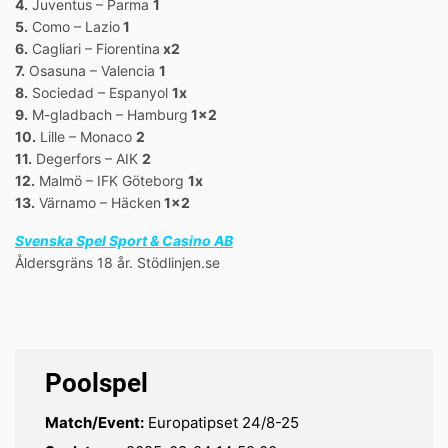
4.
Juventus – Parma
1
5.
Como – Lazio
1
6.
Cagliari – Fiorentina
x2
7.
Osasuna – Valencia
1
8.
Sociedad – Espanyol
1x
9.
M-gladbach – Hamburg
1×2
10.
Lille – Monaco
2
11.
Degerfors – AIK
2
12.
Malmö – IFK Göteborg
1x
13.
Värnamo – Häcken
1×2
Svenska Spel Sport & Casino AB
Åldersgräns 18 år. Stödlinjen.se
Poolspel
Match/Event:
Europatipset 24/8-25