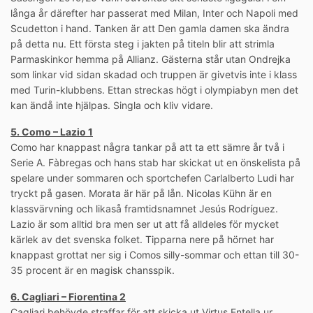
långa år därefter har passerat med Milan, Inter och Napoli med
Scudetton i hand. Tanken är att Den gamla damen ska ändra
på detta nu. Ett första steg i jakten på titeln blir att strimla
Parmaskinkor hemma på Allianz. Gästerna står utan Ondrejka
som linkar vid sidan skadad och truppen är givetvis inte i klass
med Turin-klubbens. Ettan streckas högt i olympiabyn men det
kan ändå inte hjälpas. Singla och kliv vidare.
5. Como – Lazio 1
Como har knappast några tankar på att ta ett sämre år två i
Serie A. Fàbregas och hans stab har skickat ut en önskelista på
spelare under sommaren och sportchefen Carlalberto Ludi har
tryckt på gasen. Morata är här på lån. Nicolas Kühn är en
klassvärvning och likaså framtidsnamnet Jesús Rodríguez.
Lazio är som alltid bra men ser ut att få alldeles för mycket
kärlek av det svenska folket. Tipparna nere på hörnet har
knappast grottat ner sig i Comos silly-sommar och ettan till 30-
35 procent är en magisk chansspik.
6. Cagliari – Fiorentina 2
Cagliari behövde straffar för att skicka ut Virtus Entella ur