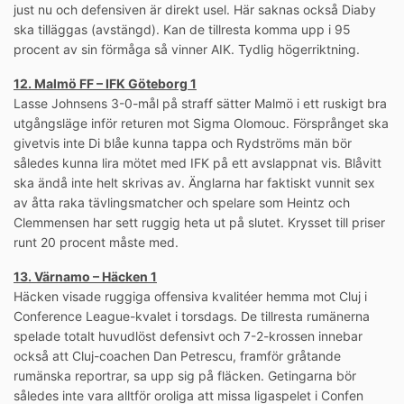
just nu och defensiven är direkt usel. Här saknas också Diaby
ska tilläggas (avstängd). Kan de tillresta komma upp i 95
procent av sin förmåga så vinner AIK. Tydlig högerriktning.
12. Malmö FF – IFK Göteborg 1
Lasse Johnsens 3-0-mål på straff sätter Malmö i ett ruskigt bra
utgångsläge inför returen mot Sigma Olomouc. Försprånget ska
givetvis inte Di blåe kunna tappa och Rydströms män bör
således kunna lira mötet med IFK på ett avslappnat vis. Blåvitt
ska ändå inte helt skrivas av. Änglarna har faktiskt vunnit sex
av åtta raka tävlingsmatcher och spelare som Heintz och
Clemmensen har sett ruggig heta ut på slutet. Krysset till priser
runt 20 procent måste med.
13. Värnamo – Häcken 1
Häcken visade ruggiga offensiva kvalitéer hemma mot Cluj i
Conference League-kvalet i torsdags. De tillresta rumänerna
spelade totalt huvudlöst defensivt och 7-2-krossen innebar
också att Cluj-coachen Dan Petrescu, framför gråtande
rumänska reportrar, sa upp sig på fläcken. Getingarna bör
således inte vara alltför oroliga att missa ligaspelet i Confen