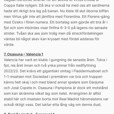
Coppa Italia nyligen. Då ska vi också ha med oss att sardinerna
hade ett riktigt bra lag på banan. Nu löste till slut öborna biffen
men Virtus går inte att jämföra med Fiorentina. Ett Florens-gäng
med Dzeko i fören numera. Ett bortalag som gjorde ett bra år i
fjol och som inbördes visar finfina 6-3-0 på lagens nio senaste
strider. Tvåan ska ses som trolig men då streckfördelningen
väntas bli något skev kan krysset med fördel adderas för
värde.
7. Osasuna – Valencia 1
Valencia har varit en klubb i gungning de senaste åren. Tolva i
fjol, nia året innan och två ynka pinnar från nedflyttning
2022/23. Det krävs ett gigantiskt omtag i Fladdermusboet och
1-1-insatsen mot Sociedad i premiären var bra och truppen
känns helt okej i och med bland annat spelare som Danjuma
och José Copete in. Osasuna i Pamplona är dock ett motstånd
som kan skrämma vilket lag som helst. Arrangören är alltid
stabil här och insatsen borta mot Real Madrid häromsistens var
också riktigt vass. Det luktar etta lång väg om denna dust.