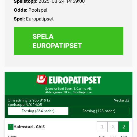
Spelstopp:
2025-08-24 14:59:00
Odds:
Poolspel
Spel:
Europatipset
SPELA
EUROPATIPSET