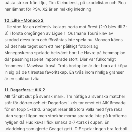
bästa striker från i fjol, Tim Kleindienst, på skadelistan och Plea
har lämnat för PSV. X2 är en mäktig inledning.
10. Lille – Monaco 2
Lille stod för en defensiv kollaps borta mot Brest (2-0 blev till 3-
3) i första omgången av Ligue 1. Ousmane Touré klev av
skadad dessutom och förväntas inte spela nu. Monaco känns
på det hela taget som ett mer pålitligt fotbollslag.
Monegaskerna spelade bekvämt bort Le Havre på hemmaplan
där passningsspelet imponerade stort. Dier var fullkomligt
fenomenal, Mawissa likaså. Trots bortaplan är det bara att köpa
in sig på de tillrestas favoritskap. En tvåa inom rimliga gränser
är en spikbar tvåa.
11. Degerfors – AIK 2
Allt får sitt slut på svensk mark. Tre häftiga allsvenska matcher
står för dörren och ett Degerfors i kris tar emot ett AIK ämnade
för en topp 5-strid. Gnaget reser till Stora Valla med fyra raka
utan seger i ligan men stockholmarna sparade inte på krafterna
nyligen då Hudiksvall fick smaka 0-7-torsk i cupen. En
urladdning som gjorde Gnaget gott. DIF spelar ingen bra fotboll