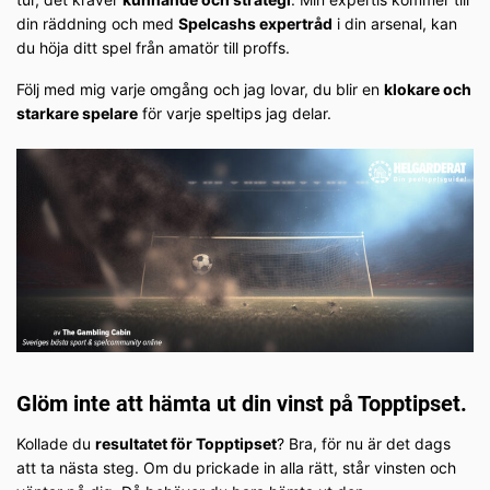
din räddning och med
Spelcashs expertråd
i din arsenal, kan
du höja ditt spel från amatör till proffs.
Följ med mig varje omgång och jag lovar, du blir en
klokare och
starkare spelare
för varje speltips jag delar.
Glöm inte att hämta ut din vinst på Topptipset.
Kollade du
resultatet för Topptipset
? Bra, för nu är det dags
att ta nästa steg. Om du prickade in alla rätt, står vinsten och