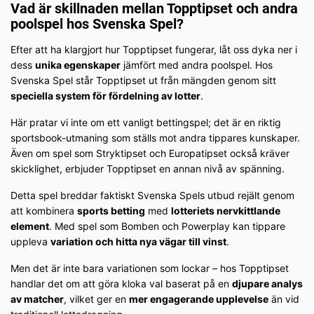
Vad är skillnaden mellan Topptipset och andra
poolspel hos Svenska Spel?
Efter att ha klargjort hur Topptipset fungerar, låt oss dyka ner i
dess
unika egenskaper
jämfört med andra poolspel. Hos
Svenska Spel står Topptipset ut från mängden genom sitt
speciella system för fördelning av lotter
.
Här pratar vi inte om ett vanligt bettingspel; det är en riktig
sportsbook-utmaning som ställs mot andra tippares kunskaper.
Även om spel som Stryktipset och Europatipset också kräver
skicklighet, erbjuder Topptipset en annan nivå av spänning.
Detta spel breddar faktiskt Svenska Spels utbud rejält genom
att kombinera
sports betting
med
lotteriets nervkittlande
element
. Med spel som Bomben och Powerplay kan tippare
uppleva
variation och hitta nya vägar till vinst
.
Men det är inte bara variationen som lockar – hos Topptipset
handlar det om att göra kloka val baserat på en
djupare analys
av matcher
, vilket ger en
mer engagerande upplevelse
än vid