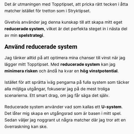
Det är utmaningen med Topptipset, att pricka rätt tecken i åtta
matcher istället för tretton som i Stryktipset.
Givetvis använder jag denna kunskap till att skapa mitt eget
reducerade system
, vilket är det perfekta steget in i nästa del
av min
spelstrategi
.
Använd reducerade system
Jag tänker alltid på att optimera mina chanser till vinst när jag
lägger mitt Topptipset. Med
reducerade system
kan jag
minimera risken
och ändå ha kvar en
hög vinstpotential
.
Istället för att sprätta iväg pengarna på fulla system som täcker
alla möjliga utgångar, fokuserar jag på de mest troliga
scenarierna. Ett smart drag, om jag får säga det själv.
Reducerade system använder vad som kallas ett
U-system
.
Det låter mig skapa en utgångsrad som är basen i mitt spel.
Sedan väljer jag noggrant ut några matcher där jag tror att en
överraskning kan ske.