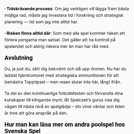
∙ Tidskrävande process
: Om jag verkligen vill lägga fram bästa
möjliga rad, måste jag investera tid i forskning och strategisk
planering — tid som jag inte alltid har.
∙
Risken finns alltid där
: Som med alla spel kommer risken att
förlora pengarna man satsat. Det gäller att ha kontroll på
spelandet och aldrig riskera mer än man har råd med.
Avslutning
Du, ja just du, sätt dig bekvämt och slå upp öronen. Nu har du
laddat hjärnkontoret med strategiska ammunitionen för att
bemästra Topptipset – men resan slutar inte här, långt ifrån.
Ta del av den kontinuerliga fotbollsfesten och förvandla dina
kunskaper till klingande mynt; låt Spelcash’s gurus visa dig
vägen till nästa nivå av spelglädje – din vinst väntar och tiden
är inne att göra anspråk på den.
Hur man kan läsa mer om andra poolspel hos
Svenska Spel