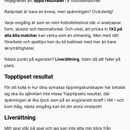
möjligheten att
tippa resultatet
i 8 fotbollsmatcher.
Radpriset är bara en krona, men spänningen? Ovärderlig!
Varje omgång är som en mini-fotbollsfestival där vi analyserar
form, skador och hemmafordel. Och visst, att pricka in
1X2 på
alla åtta matcher
kan verka som en utmaning. Men med rätt
förarbete och speltips kan du bli belönad med mer än bara
skryträttigheter.
Nästa punkt på agendan?
Liverättning
, tiden då allt faller på
plats.
Topptipset resultat
För att kolla in hur dina sylvassa tippningskunskaper har betalat
sig ska du självklart inte missa Topptipsets resultat, där
spänningen är lika tjock som på en avgörande straff i VM – och
kom ihåg, nästa omgång kan bli din stora vinstpott!
Liverättning
Mitt spel står på spel och jag kan inte slita min blick från