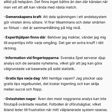
alltid på helspänn. Det finns inget bättre än den där känslan när
man vet att allt kan vända med nästa match.
∙ Gemenskapens kraft
: Att dela spänningen i ett andelssystem
gör vinsten ännu sötare. Vi firar tillsammans och delar smärten
av förlust – det är sammanhållning på hög nivå.
∙ Experthjälpen finns där
: Behöver jag insikter, vänder jag mig
till experttips inför varje omgång. Det ger en extra knuff i rätt
riktning.
∙ Information vid fingertopparna
: Svenska Spel serverar djup
analys och de senaste nyheterna, vilket gör att jag kan göra
välgrundade val baserade på solid statistik.
∙ Gratis tips varje dag
: Mitt hemliga vapen? Jag plockar upp
gratis tips regelbundet, det kostar ingenting och kan skilja
mellan succé och flopp.
∙ Ovissheten nager
: Även den mest noggranna analys kan inte
förutspå oväntade resultat. Fotbollen är oförutsägbar, vilket
ibland leder till frustration när mitt välplanerade system raseras.