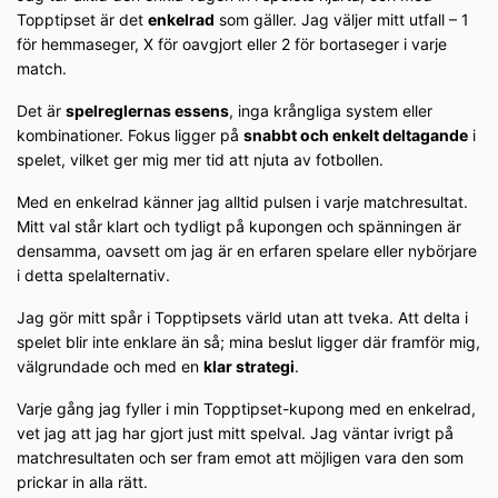
Topptipset är det
enkelrad
som gäller. Jag väljer mitt utfall – 1
för hemmaseger, X för oavgjort eller 2 för bortaseger i varje
match.
Det är
spelreglernas essens
, inga krångliga system eller
kombinationer. Fokus ligger på
snabbt och enkelt deltagande
i
spelet, vilket ger mig mer tid att njuta av fotbollen.
Med en enkelrad känner jag alltid pulsen i varje matchresultat.
Mitt val står klart och tydligt på kupongen och spänningen är
densamma, oavsett om jag är en erfaren spelare eller nybörjare
i detta spelalternativ.
Jag gör mitt spår i Topptipsets värld utan att tveka. Att delta i
spelet blir inte enklare än så; mina beslut ligger där framför mig,
välgrundade och med en
klar strategi
.
Varje gång jag fyller i min Topptipset-kupong med en enkelrad,
vet jag att jag har gjort just mitt spelval. Jag väntar ivrigt på
matchresultaten och ser fram emot att möjligen vara den som
prickar in alla rätt.