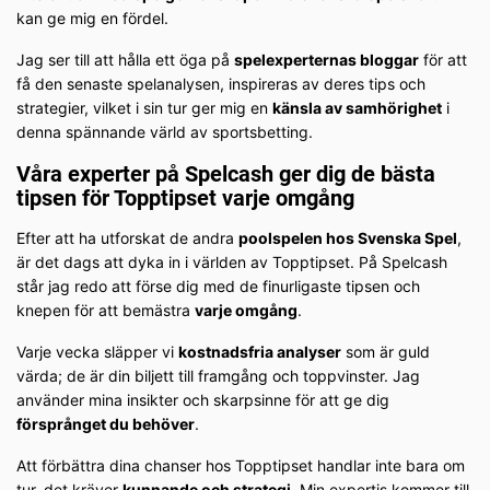
kan ge mig en fördel.
Jag ser till att hålla ett öga på
spelexperternas bloggar
för att
få den senaste spelanalysen, inspireras av deres tips och
strategier, vilket i sin tur ger mig en
känsla av samhörighet
i
denna spännande värld av sportsbetting.
Våra experter på Spelcash ger dig de bästa
tipsen för Topptipset varje omgång
Efter att ha utforskat de andra
poolspelen hos Svenska Spel
,
är det dags att dyka in i världen av Topptipset. På Spelcash
står jag redo att förse dig med de finurligaste tipsen och
knepen för att bemästra
varje omgång
.
Varje vecka släpper vi
kostnadsfria analyser
som är guld
värda; de är din biljett till framgång och toppvinster. Jag
använder mina insikter och skarpsinne för att ge dig
försprånget du behöver
.
Att förbättra dina chanser hos Topptipset handlar inte bara om
tur, det kräver
kunnande och strategi
. Min expertis kommer till