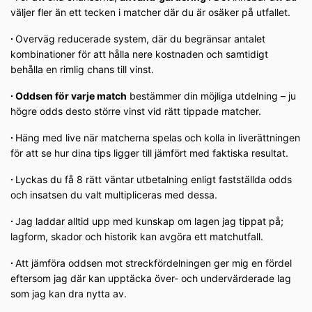
väljer fler än ett tecken i matcher där du är osäker på utfallet.
∙
Overväg reducerade system, där du begränsar antalet
kombinationer för att hålla nere kostnaden och samtidigt
behålla en rimlig chans till vinst.
∙ Oddsen för varje match
bestämmer din möjliga utdelning – ju
högre odds desto större vinst vid rätt tippade matcher.
∙
Häng med live när matcherna spelas och kolla in liverättningen
för att se hur dina tips ligger till jämfört med faktiska resultat.
∙
Lyckas du få 8 rätt väntar utbetalning enligt fastställda odds
och insatsen du valt multipliceras med dessa.
∙
Jag laddar alltid upp med kunskap om lagen jag tippat på;
lagform, skador och historik kan avgöra ett matchutfall.
∙
Att jämföra oddsen mot streckfördelningen ger mig en fördel
eftersom jag där kan upptäcka över- och undervärderade lag
som jag kan dra nytta av.