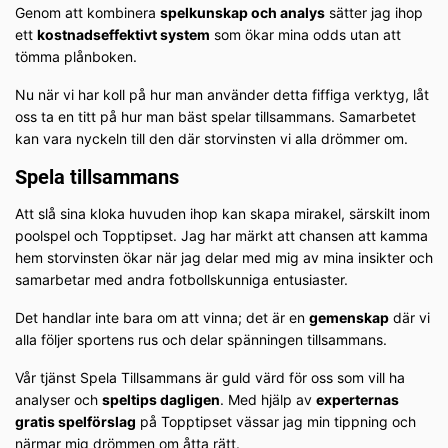
Genom att kombinera
spelkunskap och analys
sätter jag ihop
ett
kostnadseffektivt system
som ökar mina odds utan att
tömma plånboken.
Nu när vi har koll på hur man använder detta fiffiga verktyg, låt
oss ta en titt på hur man bäst spelar tillsammans. Samarbetet
kan vara nyckeln till den där storvinsten vi alla drömmer om.
Spela tillsammans
Att slå sina kloka huvuden ihop kan skapa mirakel, särskilt inom
poolspel och Topptipset. Jag har märkt att chansen att kamma
hem storvinsten ökar när jag delar med mig av mina insikter och
samarbetar med andra fotbollskunniga entusiaster.
Det handlar inte bara om att vinna; det är en
gemenskap
där vi
alla följer sportens rus och delar spänningen tillsammans.
Vår tjänst Spela Tillsammans är guld värd för oss som vill ha
analyser och
speltips dagligen
. Med hjälp av
experternas
gratis spelförslag
på Topptipset vässar jag min tippning och
närmar mig drömmen om åtta rätt.