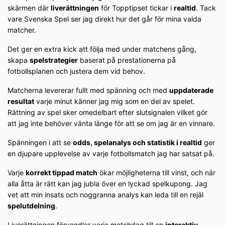
skärmen där
liverättningen
för Topptipset tickar i
realtid
. Tack
vare Svenska Spel ser jag direkt hur det går för mina valda
matcher.
Det ger en extra kick att följa med under matchens gång,
skapa
spelstrategier
baserat på prestationerna på
fotbollsplanen och justera dem vid behov.
Matcherna levererar fullt med spänning och med
uppdaterade
resultat
varje minut känner jag mig som en del av spelet.
Rättning av spel sker omedelbart efter slutsignalen vilket gör
att jag inte behöver vänta länge för att se om jag är en vinnare.
Spänningen i att se
odds, spelanalys och statistik i realtid
ger
en djupare upplevelse av varje fotbollsmatch jag har satsat på.
Varje
korrekt tippad match
ökar möjligheterna till vinst, och när
alla åtta är rätt kan jag jubla över en lyckad spelkupong. Jag
vet att min insats och noggranna analys kan leda till en rejäl
spelutdelning
.
Liverättningen förvandlar varje matchdag till en
interaktiv