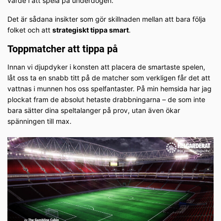
värde i att spela på underdogen.
Det är sådana insikter som gör skillnaden mellan att bara följa
folket och att
strategiskt tippa smart
.
Toppmatcher att tippa på
Innan vi djupdyker i konsten att placera de smartaste spelen,
låt oss ta en snabb titt på de matcher som verkligen får det att
vattnas i munnen hos oss spelfantaster. På min hemsida har jag
plockat fram de absolut hetaste drabbningarna – de som inte
bara sätter dina speltalanger på prov, utan även ökar
spänningen till max.