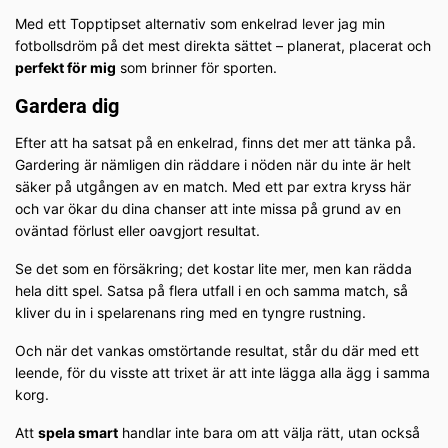
Med ett Topptipset alternativ som enkelrad lever jag min
fotbollsdröm på det mest direkta sättet – planerat, placerat och
perfekt för mig
som brinner för sporten.
Gardera dig
Efter att ha satsat på en enkelrad, finns det mer att tänka på.
Gardering är nämligen din räddare i nöden när du inte är helt
säker på utgången av en match. Med ett par extra kryss här
och var ökar du dina chanser att inte missa på grund av en
oväntad förlust eller oavgjort resultat.
Se det som en försäkring; det kostar lite mer, men kan rädda
hela ditt spel. Satsa på flera utfall i en och samma match, så
kliver du in i spelarenans ring med en tyngre rustning.
Och när det vankas omstörtande resultat, står du där med ett
leende, för du visste att trixet är att inte lägga alla ägg i samma
korg.
Att
spela smart
handlar inte bara om att välja rätt, utan också