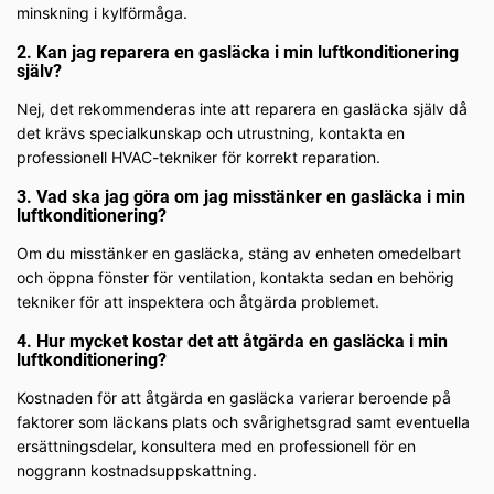
minskning i kylförmåga.
2. Kan jag reparera en gasläcka i min luftkonditionering
själv?
Nej, det rekommenderas inte att reparera en gasläcka själv då
det krävs specialkunskap och utrustning, kontakta en
professionell HVAC-tekniker för korrekt reparation.
3. Vad ska jag göra om jag misstänker en gasläcka i min
luftkonditionering?
Om du misstänker en gasläcka, stäng av enheten omedelbart
och öppna fönster för ventilation, kontakta sedan en behörig
tekniker för att inspektera och åtgärda problemet.
4. Hur mycket kostar det att åtgärda en gasläcka i min
luftkonditionering?
Kostnaden för att åtgärda en gasläcka varierar beroende på
faktorer som läckans plats och svårighetsgrad samt eventuella
ersättningsdelar, konsultera med en professionell för en
noggrann kostnadsuppskattning.