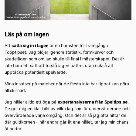
Läs på om lagen
Att
sätta sig in i lagen
är en hörnsten för framgång i
Topptipset. Jag plöjer igenom statistik, formkurvor och
skadelägen som om jag skulle till final i mästerskapet. Det är
inte bara ett sätt att förstå lagen bättre, utan också att
upptäcka potentiellt spelvärde.
Mina insatser på matcher där de flesta inte har tippat kan göra
all skillnad.
Jag håller alltid ett öga på
expertanalyserna från Speltips.se
.
De ger mig en klar bild av vilka lag som är undervärderade och
övervärderade varje omgång. Och det är så jag ofta hittar de
där guldkornen – när andra går åt ena hållet, tar jag min chans
åt andra.