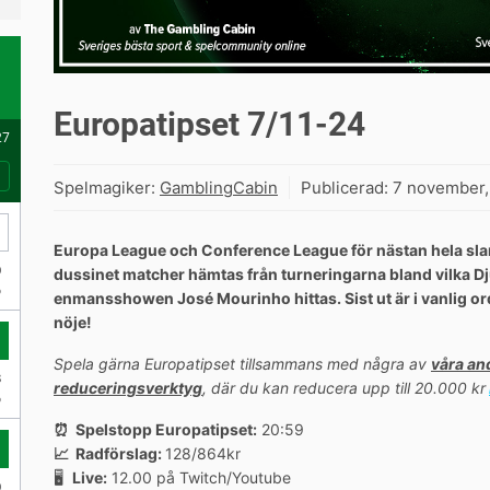
Europatipset 7/11-24
Spelmagiker:
GamblingCabin
Publicerad:
7 november,
Europa League och Conference League för nästan hela slant
dussinet matcher hämtas från turneringarna bland vilka D
enmansshowen José Mourinho hittas. Sist ut är i vanlig 
nöje!
Spela gärna Europatipset tillsammans med några av
våra an
reduceringsverktyg
, där du kan reducera upp till 20.000 kr
⏰ Spelstopp Europatipset:
20:59
📈 Radförslag:
128/864kr
🖥
Live:
12.00 på Twitch/Youtube