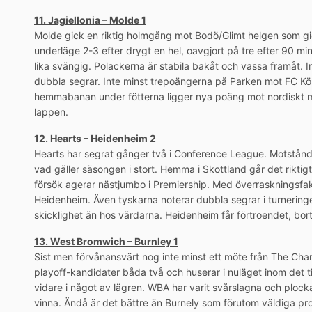
11. Jagiellonia – Molde 1
Molde gick en riktig holmgång mot Bodö/Glimt helgen som gi
underläge 2-3 efter drygt en hel, oavgjort på tre efter 90 min
lika svängig. Polackerna är stabila bakåt och vassa framåt. 
dubbla segrar. Inte minst trepoängerna på Parken mot FC 
hemmabanan under fötterna ligger nya poäng mot nordiskt mo
lappen.
12. Hearts – Heidenheim 2
Hearts har segrat gånger två i Conference League. Motstånd
vad gäller säsongen i stort. Hemma i Skottland går det riktigt
försök agerar nästjumbo i Premiership. Med överraskningsfakt
Heidenheim. Även tyskarna noterar dubbla segrar i turneringen 
skicklighet än hos värdarna. Heidenheim får förtroendet, bortap
13. West Bromwich – Burnley 1
Sist men förvånansvärt nog inte minst ett möte från The Ch
playoff-kandidater båda två och huserar i nuläget inom det t
vidare i något av lägren. WBA har varit svårslagna och ploc
vinna. Ändå är det bättre än Burnely som förutom väldiga pr