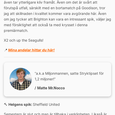
även tar ytterligare kliv framåt. Även om det är svårt att
förutspå utfall, särskilt med en bortamatch på Goodison, tror
jag att skillnaden i kvalitet kommer vara avgörande här. Även
om jag tycker att Brighton kan vara en intressant spik, väljer jag
med försiktighet att också ta med krysset i denna
premiärmatch.
X2 och up the Seagulls!
📍
Mina andelar hittar du här!
“a.k.a Miljonmannen, satte Stryktipset för
1,2 miljoner!”
/ Matte Mr.Nocco
🔨
Helgens spik:
Sheffield United
Semestern är slut och man är tillbaka i verkligheten. Likaså är