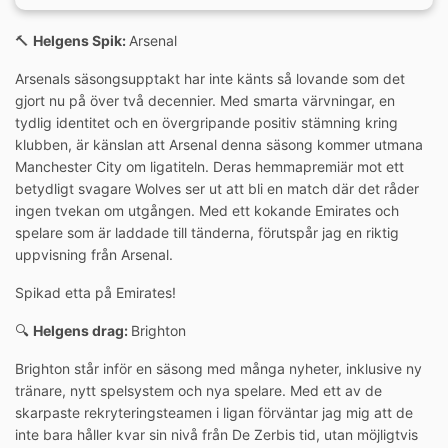
🔨
Helgens Spik:
Arsenal
Arsenals säsongsupptakt har inte känts så lovande som det
gjort nu på över två decennier. Med smarta värvningar, en
tydlig identitet och en övergripande positiv stämning kring
klubben, är känslan att Arsenal denna säsong kommer utmana
Manchester City om ligatiteln. Deras hemmapremiär mot ett
betydligt svagare Wolves ser ut att bli en match där det råder
ingen tvekan om utgången. Med ett kokande Emirates och
spelare som är laddade till tänderna, förutspår jag en riktig
uppvisning från Arsenal.
Spikad etta på Emirates!
🔍
Helgens drag:
Brighton
Brighton står inför en säsong med många nyheter, inklusive ny
tränare, nytt spelsystem och nya spelare. Med ett av de
skarpaste rekryteringsteamen i ligan förväntar jag mig att de
inte bara håller kvar sin nivå från De Zerbis tid, utan möjligtvis