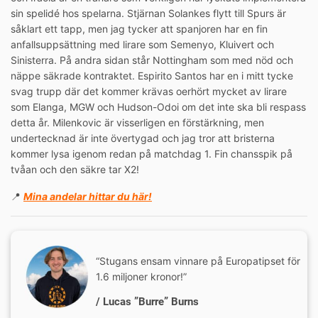
sin spelidé hos spelarna. Stjärnan Solankes flytt till Spurs är
såklart ett tapp, men jag tycker att spanjoren har en fin
anfallsuppsättning med lirare som Semenyo, Kluivert och
Sinisterra. På andra sidan står Nottingham som med nöd och
näppe säkrade kontraktet. Espirito Santos har en i mitt tycke
svag trupp där det kommer krävas oerhört mycket av lirare
som Elanga, MGW och Hudson-Odoi om det inte ska bli respass
detta år. Milenkovic är visserligen en förstärkning, men
undertecknad är inte övertygad och jag tror att bristerna
kommer lysa igenom redan på matchdag 1. Fin chansspik på
tvåan och den säkre tar X2!
📍
Mina andelar hittar du här!
“Stugans ensam vinnare på Europatipset för
1.6 miljoner kronor!”
/ Lucas ”Burre” Burns