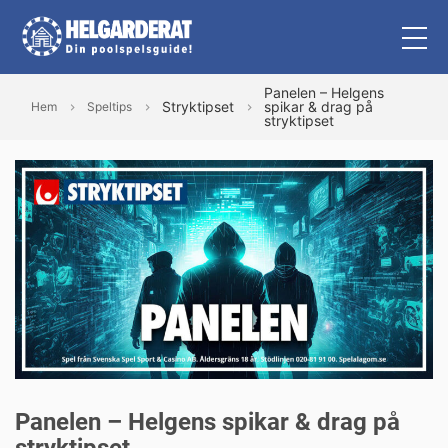
Panelen – Helgens
Stryktipset
spikar & drag på
Hem
Speltips
stryktipset
Panelen – Helgens spikar & drag på