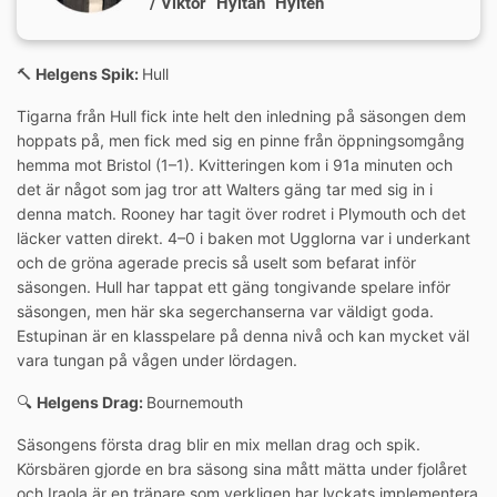
/ Viktor ”Hyltan” Hylten
🔨
Helgens Spik:
Hull
Tigarna från Hull fick inte helt den inledning på säsongen dem
hoppats på, men fick med sig en pinne från öppningsomgång
hemma mot Bristol (1–1). Kvitteringen kom i 91a minuten och
det är något som jag tror att Walters gäng tar med sig in i
denna match. Rooney har tagit över rodret i Plymouth och det
läcker vatten direkt. 4–0 i baken mot Ugglorna var i underkant
och de gröna agerade precis så uselt som befarat inför
säsongen. Hull har tappat ett gäng tongivande spelare inför
säsongen, men här ska segerchanserna var väldigt goda.
Estupinan är en klasspelare på denna nivå och kan mycket väl
vara tungan på vågen under lördagen.
🔍
Helgens Drag:
Bournemouth
Säsongens första drag blir en mix mellan drag och spik.
Körsbären gjorde en bra säsong sina mått mätta under fjolåret
och Iraola är en tränare som verkligen har lyckats implementera