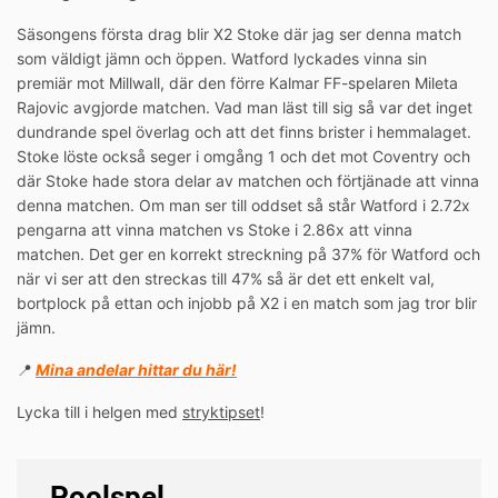
Säsongens första drag blir X2 Stoke där jag ser denna match
som väldigt jämn och öppen. Watford lyckades vinna sin
premiär mot Millwall, där den förre Kalmar FF-spelaren Mileta
Rajovic avgjorde matchen. Vad man läst till sig så var det inget
dundrande spel överlag och att det finns brister i hemmalaget.
Stoke löste också seger i omgång 1 och det mot Coventry och
där Stoke hade stora delar av matchen och förtjänade att vinna
denna matchen. Om man ser till oddset så står Watford i 2.72x
pengarna att vinna matchen vs Stoke i 2.86x att vinna
matchen. Det ger en korrekt streckning på 37% för Watford och
när vi ser att den streckas till 47% så är det ett enkelt val,
bortplock på ettan och injobb på X2 i en match som jag tror blir
jämn.
📍
Mina andelar hittar du här!
Lycka till i helgen med
stryktipset
!
Poolspel