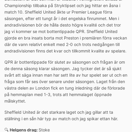
Championship tillbaka på Stryktipset och jag hittar en åsna i
match 10. Sheffield United åkte ur Premier League förra
säsongen, efter ett tungt år i det engelska finrummet. Men i
andradivisionen bör de hålla desto högre kvalité och det tror
jag vi kommer se mot bottentippade QPR. Sheffield United
gjorde en bra insats borta mot Preston i premiären förra veckan
där de vann relativt enkelt med 2-0 och trots nedgången till
andradivisionen finns det kvar och tillkommit kvalite av spelare.
QPR är bottentippade för slutet av säsongen och frågan är om
de denna säsong klarar säsongen. Jag tycker det är så sjukt
svårt att säga innan man har sett lite av hur spelet ser ut och en
fråga som får ses över senare under säsongen. Laget från den
västra delen av London fick en tung inledning där de förlorade
på hemmaplan med 1-3, trots att hemmalaget öppnade
målskyttet.
Sheffield United är det starkare laget och jag gillar att ta
ställning i en sån här typ av match och jag spikar ettan här.
🔍
Helgens drag:
Stoke