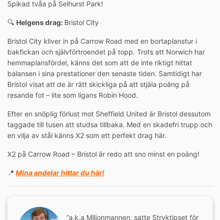
Spikad tvåa på Selhurst Park!
🔍
Helgens drag:
Bristol City
Bristol City kliver in på Carrow Road med en bortaplanstur i
bakfickan och självförtroendet på topp. Trots att Norwich har
hemmaplansfördel, känns det som att de inte riktigt hittat
balansen i sina prestationer den senaste tiden. Samtidigt har
Bristol visat att de är rätt skickliga på att stjäla poäng på
resande fot – lite som ligans Robin Hood.
Efter en snöplig förlust mot Sheffield United är Bristol dessutom
taggade till tusen att studsa tillbaka. Med en skadefri trupp och
en vilja av stål känns X2 som ett perfekt drag här.
X2 på Carrow Road – Bristol är redo att sno minst en poäng!
📍
Mina andelar hittar du här!
“a.k.a Miljonmannen, satte Stryktipset för