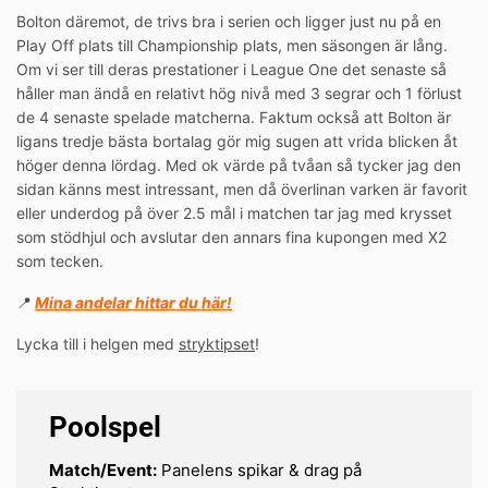
Bolton däremot, de trivs bra i serien och ligger just nu på en
Play Off plats till Championship plats, men säsongen är lång.
Om vi ser till deras prestationer i League One det senaste så
håller man ändå en relativt hög nivå med 3 segrar och 1 förlust
de 4 senaste spelade matcherna. Faktum också att Bolton är
ligans tredje bästa bortalag gör mig sugen att vrida blicken åt
höger denna lördag. Med ok värde på tvåan så tycker jag den
sidan känns mest intressant, men då överlinan varken är favorit
eller underdog på över 2.5 mål i matchen tar jag med krysset
som stödhjul och avslutar den annars fina kupongen med X2
som tecken.
📍
Mina andelar hittar du här!
Lycka till i helgen med
stryktipset
!
Poolspel
Match/Event:
Panelens spikar & drag på