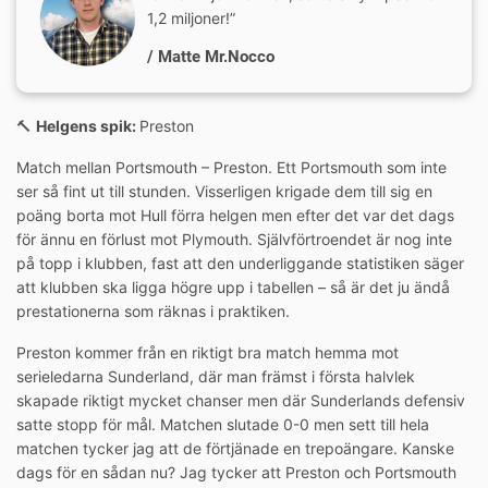
1,2 miljoner!”
/ Matte Mr.Nocco
🔨
Helgens spik:
Preston
Match mellan Portsmouth – Preston. Ett Portsmouth som inte
ser så fint ut till stunden. Visserligen krigade dem till sig en
poäng borta mot Hull förra helgen men efter det var det dags
för ännu en förlust mot Plymouth. Självförtroendet är nog inte
på topp i klubben, fast att den underliggande statistiken säger
att klubben ska ligga högre upp i tabellen – så är det ju ändå
prestationerna som räknas i praktiken.
Preston kommer från en riktigt bra match hemma mot
serieledarna Sunderland, där man främst i första halvlek
skapade riktigt mycket chanser men där Sunderlands defensiv
satte stopp för mål. Matchen slutade 0-0 men sett till hela
matchen tycker jag att de förtjänade en trepoängare. Kanske
dags för en sådan nu? Jag tycker att Preston och Portsmouth