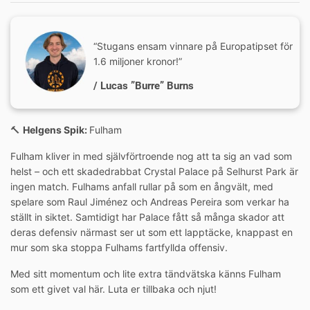
“Stugans ensam vinnare på Europatipset för
1.6 miljoner kronor!”
/ Lucas ”Burre” Burns
🔨
Helgens Spik:
Fulham
Fulham kliver in med självförtroende nog att ta sig an vad som
helst – och ett skadedrabbat Crystal Palace på Selhurst Park är
ingen match. Fulhams anfall rullar på som en ångvält, med
spelare som Raul Jiménez och Andreas Pereira som verkar ha
ställt in siktet. Samtidigt har Palace fått så många skador att
deras defensiv närmast ser ut som ett lapptäcke, knappast en
mur som ska stoppa Fulhams fartfyllda offensiv.
Med sitt momentum och lite extra tändvätska känns Fulham
som ett givet val här. Luta er tillbaka och njut!