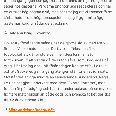
trampa igång igen och jag tror att det finns en rejäl hunger efter
seger hos gästerna. Värdarna Brighton ska respekteras och har
en otroligt hög högsta nivå, men här tror jag att vi kommer få se
sårbarheten i det höga presspelet och jag lägger mina ägg i
gästernas korg till rådande streckning.
🔍
Helgens Drag:
Coventry
Coventry förvånande många när de gjorde sig av med Mark
Robins. Veckomatchen mot Derby som förlorades fick
topplocket att gå för styrelsen men dessförinnan såg
formkurvan ut att vända då de Luton såväl som Boro lades på
rygg. Här tror jag dock att förändringen kan ge effekt direkt
och att Gyökeres gamla gäng återigen står för en solid insats.
Motståndet är inga mindre än serieledande Sunderland. Regis
Le Bris har gjort underverk med dem ”Svarta Katterna”, men
formen är på nedgång och här tror undertecknad på en mycket
tightare matchbilden än både odds och svenska folket ger skäl
till. X2 är av största vikt!
📍
Mina andelar hittar du här!