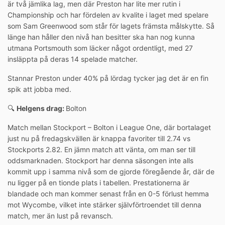
är två jämlika lag, men där Preston har lite mer rutin i
Championship och har fördelen av kvalite i laget med spelare
som Sam Greenwood som står för lagets främsta målskytte. Så
länge han håller den nivå han besitter ska han nog kunna
utmana Portsmouth som läcker något ordentligt, med 27
insläppta på deras 14 spelade matcher.
Stannar Preston under 40% på lördag tycker jag det är en fin
spik att jobba med.
🔍
Helgens drag:
Bolton
Match mellan Stockport – Bolton i League One, där bortalaget
just nu på fredagskvällen är knappa favoriter till 2.74 vs
Stockports 2.82. En jämn match att vänta, om man ser till
oddsmarknaden. Stockport har denna säsongen inte alls
kommit upp i samma nivå som de gjorde föregående år, där de
nu ligger på en tionde plats i tabellen. Prestationerna är
blandade och man kommer senast från en 0-5 förlust hemma
mot Wycombe, vilket inte stärker självförtroendet till denna
match, mer än lust på revansch.