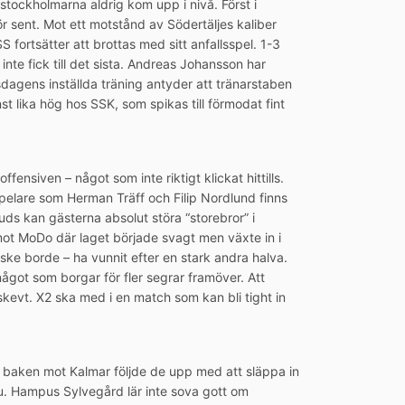
stockholmarna aldrig kom upp i nivå. Först i
r sent. Mot ett motstånd av Södertäljes kaliber
fortsätter att brottas med sitt anfallsspel. 1-3
te fick till det sista. Andreas Johansson har
sdagens inställda träning antyder att tränarstaben
t lika hög hos SSK, som spikas till förmodat fint
ensiven – något som inte riktigt klickat hittills.
spelare som Herman Träff och Filip Nordlund finns
tuds kan gästerna absolut störa “storebror” i
t MoDo där laget började svagt men växte in i
ke borde – ha vunnit efter en stark andra halva.
något som borgar för fler segrar framöver. Att
skevt. X2 ska med i en match som kan bli tight in
 i baken mot Kalmar följde de upp med att släppa in
 nu. Hampus Sylvegård lär inte sova gott om