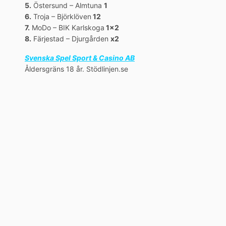
5.
Östersund – Almtuna
1
6.
Troja – Björklöven
12
7.
MoDo – BIK Karlskoga
1×2
8.
Färjestad – Djurgården
x2
Svenska Spel Sport & Casino AB
Åldersgräns 18 år. Stödlinjen.se