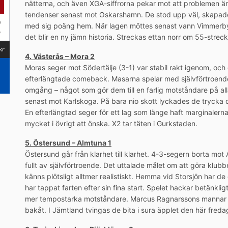
nätterna, och även XGA-siffrorna pekar mot att problemen är
tendenser senast mot Oskarshamn. De stod upp väl, skapade 
med sig poäng hem. När lagen möttes senast vann Vimmerby 
det blir en ny jämn historia. Streckas ettan norr om 55-streck
4. Västerås – Mora 2
Moras seger mot Södertälje (3-1) var stabil rakt igenom, oc
efterlängtade comeback. Masarna spelar med självförtroende, 
omgång – något som gör dem till en farlig motståndare på alla
senast mot Karlskoga. På bara nio skott lyckades de trycka 
En efterlängtad seger för ett lag som länge haft marginaler
mycket i övrigt att önska. X2 tar täten i Gurkstaden.
5. Östersund – Almtuna 1
Östersund går från klarhet till klarhet. 4-3-segern borta mot 
fullt av självförtroende. Det uttalade målet om att göra klub
känns plötsligt alltmer realistiskt. Hemma vid Storsjön har 
har tappat farten efter sin fina start. Spelet hackar betänklig
mer tempostarka motståndare. Marcus Ragnarssons mannar sak
bakåt. I Jämtland tvingas de bita i sura äpplet den här freda