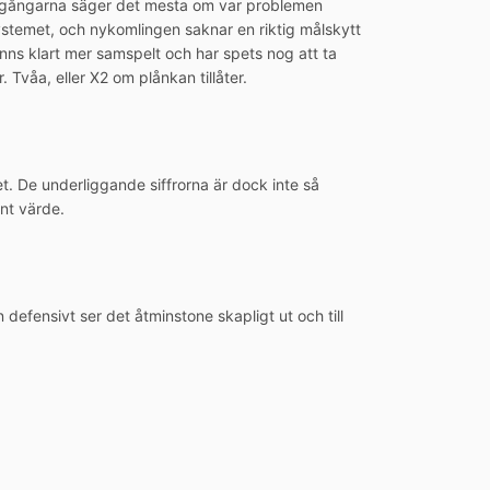
omgångarna säger det mesta om var problemen
ystemet, och nykomlingen saknar en riktig målskytt
ns klart mer samspelt och har spets nog att ta
 Tvåa, eller X2 om plånkan tillåter.
et. De underliggande siffrorna är dock inte så
int värde.
efensivt ser det åtminstone skapligt ut och till