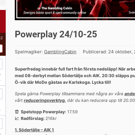
Powerplay 24/10-25
Spelmagiker:
GamblingCabin
Publicerad:
24 oktober, 
Superfredag innebär full fart från första nedsläpp! När a
med 08-derbyt mellan Södertälje och AIK. 20:30 släpps pu
Ö-vik där MoDo gästas av Karlskoga. Lycka till!
Spela gärna Powerplay tillsammans med några av våra
ande
vårt
reduceringsverktyg
,
där du kan reducera upp till 20.00
⏰ Spelstopp Powerplay:
17.59
📈 Radförslag:
216kr
1. Södertälje – AIK 1