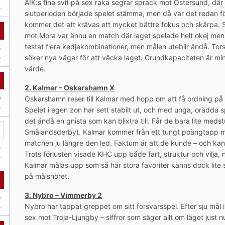
AIK:s fina svit på sex raka segrar sprack mot Östersund, där 
slutperioden började spelet stämma, men då var det redan fö
kommer det att krävas ett mycket bättre fokus och skärpa. SS 
mot Mora var ännu en match där laget spelade helt okej men in
testat flera kedjekombinationer, men målen uteblir ändå. Tor
söker nya vägar för att väcka laget. Grundkapaciteten är mins
värde.
2. Kalmar – Oskarshamn X
Oskarshamn reser till Kalmar med hopp om att få ordning på off
Spelet i egen zon har sett stabilt ut, och med unga, orädda 
det ändå en gnista som kan blixtra till. Får de bara lite meds
Smålandsderbyt. Kalmar kommer från ett tungt poängtapp mo
matchen ju längre den led. Faktum är att de kunde – och kans
Trots förlusten visade KHC upp både fart, struktur och vilja, 
Kalmar målas upp som så här stora favoriter känns dock lite 
på målsnöret.
3. Nybro – Vimmerby 2
Nybro har tappat greppet om sitt försvarsspel. Efter sju mål
sex mot Troja-Ljungby – siffror som säger allt om läget just