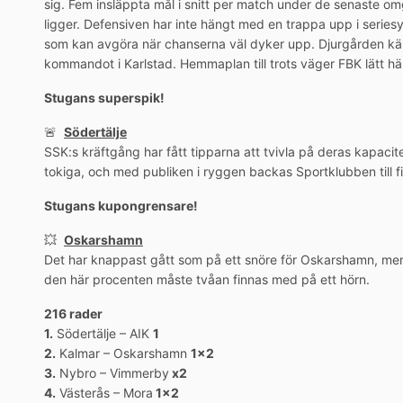
sig. Fem insläppta mål i snitt per match under de senaste 
ligger. Defensiven har inte hängt med en trappa upp i series
som kan avgöra när chanserna väl dyker upp. Djurgården kän
kommandot i Karlstad. Hemmaplan till trots väger FBK lätt här.
Stugans superspik!
🚨
Södertälje
SSK:s kräftgång har fått tipparna att tvivla på deras kapacit
tokiga, och med publiken i ryggen backas Sportklubben till f
Stugans kupongrensare!
💥
Oskarshamn
Det har knappast gått som på ett snöre för Oskarshamn, men d
den här procenten måste tvåan finnas med på ett hörn.
216 rader
1.
Södertälje – AIK
1
2.
Kalmar – Oskarshamn
1×2
3.
Nybro – Vimmerby
x2
4.
Västerås – Mora
1×2