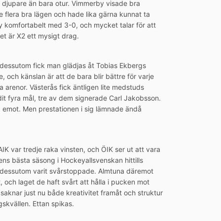
 djupare än bara otur. Vimmerby visade bra
flera bra lägen och hade lika gärna kunnat ta
komfortabelt med 3-0, och mycket talar för att
et är X2 ett mysigt drag.
h dessutom fick man glädjas åt Tobias Ekbergs
och känslan är att de bara blir bättre för varje
 arenor. Västerås fick äntligen lite medstuds
dit fyra mål, tre av dem signerade Carl Jakobsson.
na emot. Men prestationen i sig lämnade ändå
AIK var tredje raka vinsten, och ÖIK ser ut att vara
bens bästa säsong i Hockeyallsvenskan hittills
de dessutom varit svårstoppade. Almtuna däremot
t, och laget de haft svårt att hålla i pucken mot
nar just nu både kreativitet framåt och struktur
gskvällen. Ettan spikas.