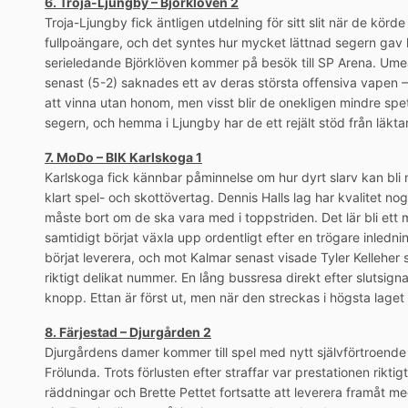
6. Troja-Ljungby – Björklöven 2
Troja-Ljungby fick äntligen utdelning för sitt slit när de kö
fullpoängare, och det syntes hur mycket lättnad segern gav 
serieledande Björklöven kommer på besök till SP Arena. Ume
senast (5-2) saknades ett av deras största offensiva vapen 
att vinna utan honom, men visst blir de onekligen mindre spet
segern, och hemma i Ljungby har de ett rejält stöd från läktarhå
7. MoDo – BIK Karlskoga 1
Karlskoga fick kännbar påminnelse om hur dyrt slarv kan bli 
klart spel- och skottövertag. Dennis Halls lag har kvalitet no
måste bort om de ska vara med i toppstriden. Det lär bli ett
samtidigt börjat växla upp ordentligt efter en trögare inledni
börjat leverera, och mot Kalmar senast visade Tyler Kelleher 
riktigt delikat nummer. En lång bussresa direkt efter slutsign
knopp. Ettan är först ut, men när den streckas i högsta lage
8. Färjestad – Djurgården 2
Djurgårdens damer kommer till spel med nytt självförtroende 
Frölunda. Trots förlusten efter straffar var prestationen rikt
räddningar och Brette Pettet fortsatte att leverera framåt m