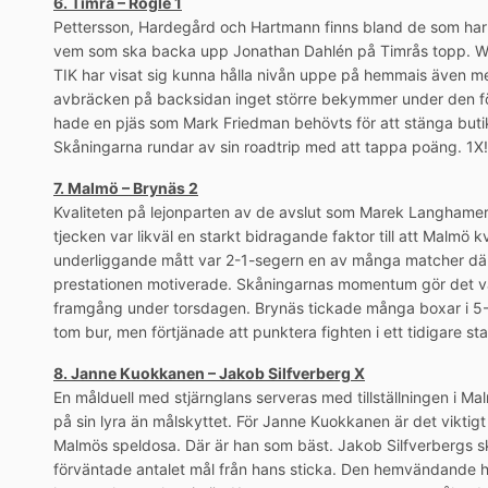
6. Timrå – Rögle 1
Pettersson, Hardegård och Hartmann finns bland de som har kl
vem som ska backa upp Jonathan Dahlén på Timrås topp. Wedi
TIK har visat sig kunna hålla nivån uppe på hemmais även m
avbräcken på backsidan inget större bekymmer under den fö
hade en pjäs som Mark Friedman behövts för att stänga butik
Skåningarna rundar av sin roadtrip med att tappa poäng. 1X!
7. Malmö – Brynäs 2
Kvaliteten på lejonparten av de avslut som Marek Langhamer 
tjecken var likväl en starkt bidragande faktor till att Malmö k
underliggande mått var 2-1-segern en av många matcher dä
prestationen motiverade. Skåningarnas momentum gör det vansk
framgång under torsdagen. Brynäs tickade många boxar i 5-2-
tom bur, men förtjänade att punktera fighten i ett tidigare s
8. Janne Kuokkanen – Jakob Silfverberg X
En målduell med stjärnglans serveras med tillställningen i Ma
på sin lyra än målskyttet. För Janne Kuokkanen är det viktigt a
Malmös speldosa. Där är han som bäst. Jakob Silfverbergs s
förväntade antalet mål från hans sticka. Den hemvändande h