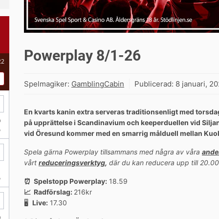
Powerplay 8/1-26
Spelmagiker:
GamblingCabin
Publicerad:
8 januari, 2
En kvarts kanin extra serveras traditionsenligt med torsd
på upprättelse i Scandinavium och keeperduellen vid Silj
vid Öresund kommer med en smarrig målduell mellan Kuokk
Spela gärna Powerplay tillsammans med några av våra
ande
vårt
reduceringsverktyg
,
där du kan reducera upp till 20.00
⏰ Spelstopp Powerplay:
18.59
📈 Radförslag:
216kr
🖥
Live:
17.30