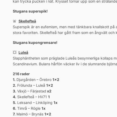
kan trycka pucken i nät. Krysset tornar upp som en strålande
Stugans superspik!
🚨
Skellefteå
Superspik är en eufemism, men med tänkbara knallskott på an
stora favoriten. Skellefteå har gått fram som en ångvält och k
Stugans kupongrensare!
💥
Luleå
Slapphäntheten som präglade Luleås besynnerliga kollaps mot
Scandinavium. Bulans hårfön väcker liv i de slumrande björnar
216 rader
1.
Djurgården – Örebro
1×2
2.
Frölunda – Luleå
1×2
3.
Växjö – Färjestad
x2
4.
Skellefteå – HV71
1
5.
Leksand – Linköping
1x
6.
Timrå – Rögle
1x
7.
Malmö – Brynäs
1×2