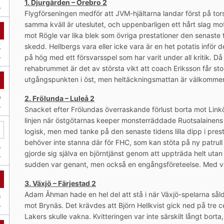
1. Djurgården – Örebro 2
Flygförseningen medför att JVM-hjältarna landar först på tors
samma kväll är uteslutet, och uppenbarligen ett hårt slag m
mot Rögle var lika blek som övriga prestationer den senaste
skedd. Hellbergs vara eller icke vara är en het potatis inför
på hög med ett försvarsspel som har varit under all kritik. Då
rehabrummet är det av största vikt att coach Eriksson får s
utgångspunkten i öst, men heltäckningsmattan är välkomme
2. Frölunda – Luleå 2
Snacket efter Frölundas överraskande förlust borta mot Linkö
linjen när östgötarnas keeper monsterräddade Ruotsalainens s
logisk, men med tanke på den senaste tidens lilla dipp i pres
behöver inte stanna där för FHC, som kan stöta på ny patrull
gjorde sig själva en björntjänst genom att uppträda helt utan
sudden var genant, men också en engångsföreteelse. Med vän
3. Växjö – Färjestad 2
Adam Åhman hade en hel del att stå i när Växjö-spelarna sålde
mot Brynäs. Det krävdes att Björn Hellkvist gick ned på tre 
Lakers skulle vakna. Kvitteringen var inte särskilt långt bo