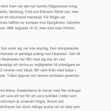
ivit fram när det har funnits frågetecken kring
n, Genborg, Freij och Eriksson förblir out, men
ed ett decimerat manskap. För Rögle var
rsta hälften av kampen mot Djurgården. Därefter
en. RBK segrade (4-2), men icke utan friktion.
fick emot sig var inte skyhög. Den storspelande
vitterade ut samtliga poäng mot Färjestad. Sett till
r Redhawks har fått med sig mer än vad
ligt att skriva av möjligheten till ytterligare en
vinsten mot Växjö. BIF rann ifrån med baljor i
tadie. Tvåan öppnar och tecken strösslas generöst.
lmö Arena. Duellanterna är herrar med fler strängar
tt vara ett hot för att vara svårläst i rollen som
kottvolym är avsevärt högre, liksom det
ärföraren har dock många andra vid sin sida som