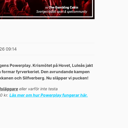
026 09:14
agens Powerplay. Krismötet på Hovet, Luleås jakt
an formar fyrverkeriet. Den avrundande kampen
anen och Silfverberg. Nu släpper vi pucken!
lsläggare
eller varför inte testa
0 kr.
Läs mer om hur Powerplay fungerar här.