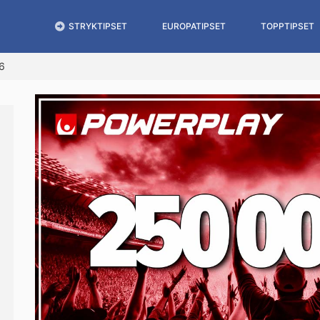
STRYKTIPSET
EUROPATIPSET
TOPPTIPSET
6