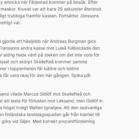
ny smocka när Färjestad kommer på besök. Efter
askor. Kruxet var att bara 29 sekunder återstod.
ckligt trubbiga framför kassen. Fortsätter Jönssons
ettigt val.
en gjorde ett hästjobb när Andreas Borgman gick
. Franssons andra kasse mot Luleå fullbordade den
V aldrig hade vänt på steken om det inte vore för
t vässat och skärpt Skellefteå kommer samma
er i toppenheten får bättre och bättre
a får vara okej för den här gången. Spika på!
sand vilade Marcus Gidlöf mot Skellefteå och
 att lasta för förlusten mot Leksand, men Gidlöf in
as högst troligt Walteri Ignatjew. Att den sedvanliga
 finländska landslagsspaden går från klarhet till
tt göra vid Siljan. Med korrekt procentfördelning