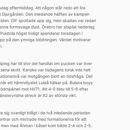
dag eftermiddag. Att någon står redo att lira
ot Djurgården. Den inledande hälften av kampen
 tiden. DIF spottade upp sig, men skadan var redan
 denna formsvaga dust. Örebro har staplat nederlag
 Puistola högst troligt spenderar torsdagen i
topp på den ymniga blödningen. Värdet motiverar
n.
ping har till stor del handlat om pucken var över
ena skott. Kanske var tisdagens torsk inte helt
tationsnivå var motgången blott en tidsfråga. Det
 när ett hämndlystet Luleå hälsar på. Bulans boys
 ödmjukhet mot HV71. Att 4-0 blev till 5-6 efter
stervridna streck är X2 av största vikt.
 sig ovanligt billigt i de två inledande perioden
centrar och mixtrade med formationerna för att
rta, men med Åhman i båset kom både 2-4 och 2-5.