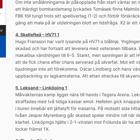
Om inte smålänningarna är påkopplade från start väntar en 
ett ihärdigt bombardemang lyckades Tomásek finna Malmös m
FBK föll tungt trots sitt spelövertag (1-2) och förblir förskrä
gäng att mala på är utdelningen blott en tidsfråga. X2 är ett v
4. Skellefteå – HV71 1
Hugo Fransson har varit lysande på HV71:s blålinje. Yngling
skadad och har fortsatt att leverera med veteranen tillbaka
makalösa vändningen till 6-5. Starkt, men sanningen är att H
att de fick chans efter chans serverad på silverfat. Mot et
bjudningar inte att förekomma. Oscar Lindberg och hans vänn
uppbackning av lagkamraterna. Att ettan streckas till skyarn
5. Leksand – Linköping 1
Målvakternas kamp ligger nära till hands i Tegera Arena. Lek
straffades med två tidiga kassar emot. Hellsten gick knappast
i buren innebär ett jättelyft för masarna. På motsatt sida hitt
tvåan Jesper Myrenberg går skadad spelar mindre roll när den
klarhet. Linköpings hjälte i 2-1-vinsten mot Frölunda lär ha a
lockar främst 1X.