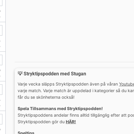
💡 Stryktipspodden med Stugan
Varje vecka släpps Stryktipspodden även på våran
Youtub
varje match. Varje match är uppdelad i kategorier så du ka
får du se skönheterna också!
Spela Tillsammans med Stryktipspodden!
Stryktipspoddens andelar finns alltid tillgänglig efter att 
Stryktipspodden gör du
HÄR!
Speltips