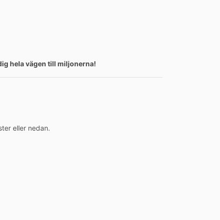
g hela vägen till miljonerna!
ter eller nedan.