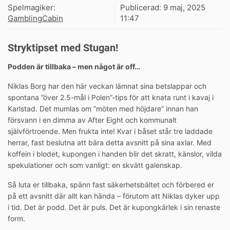
Spelmagiker:
Publicerad:
9 maj, 2025
GamblingCabin
11:47
Stryktipset med Stugan!
Podden är tillbaka – men något är off…
Niklas Borg har den här veckan lämnat sina betslappar och
spontana ”över 2.5-mål i Polen”-tips för att knata runt i kavaj i
Karlstad. Det mumlas om ”möten med höjdare” innan han
försvann i en dimma av After Eight och kommunalt
självförtroende. Men frukta inte! Kvar i båset står tre laddade
herrar, fast beslutna att bära detta avsnitt på sina axlar. Med
koffein i blodet, kupongen i handen blir det skratt, känslor, vilda
spekulationer och som vanligt: en skvätt galenskap.
Så luta er tillbaka, spänn fast säkerhetsbältet och förbered er
på ett avsnitt där allt kan hända – förutom att Niklas dyker upp
i tid. Det är podd. Det är puls. Det är kupongkärlek i sin renaste
form.