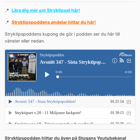
📍
Lära dig mer om Stryktipset här!
📍
Stryktipspoddens andelar hittar du här!
Stryktipspoddens kupong de gör i podden ser du här till
vänster eller nedan.
Stryktipspodden hittar du även på Stugans Youtubekanal