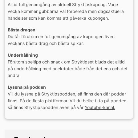
Alltid full genomgång av aktuell Stryktipskupong. Varje
vecka kommer gubbarna väl förbereda men dagsaktuella
händelser som kan komma att påverka kupongen.
Bästa dragen
Du får förutom en full genomgång av kupongen även
veckans bästa drag och bästa spikar.
Underhållning
Förutom speltips och snack om Stryktipset bjuds det alltid
på underhållning med anekdoter både från det ena och det
andra.
Lyssna på podden
Vill du lyssna på Stryktipspodden, så finns den där poddar
finns. På de flesta plattformar. Vill du hellre titta på podden
så finns Stryktipspodden även på vår
Youtube-kanal.