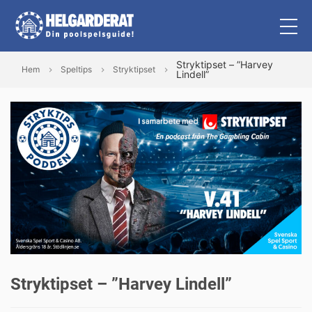
Stryktipset – ”Harvey
Hem
Speltips
Stryktipset
Lindell”
Stryktipset – ”Harvey Lindell”