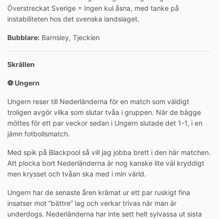
Överstreckat Sverige = Ingen kul åsna, med tanke på
instabiliteten hos det svenska landslaget.
Bubblare:
Barnsley, Tjeckien
Skrällen
⚽️ Ungern
Ungern reser till Nederländerna för en match som väldigt
troligen avgör vilka som slutar tvåa i gruppen. När de bägge
möttes för ett par veckor sedan i Ungern slutade det 1-1, i en
jämn fotbollsmatch.
Med spik på Blackpool så vill jag jobba brett i den här matchen.
Att plocka bort Nederländerna är nog kanske lite väl kryddigt
men krysset och tvåan ska med i min värld.
Ungern har de senaste åren krämat ur ett par ruskigt fina
insatser mot “bättre” lag och verkar trivas när man är
underdogs. Nederländerna har inte sett helt sylvassa ut sista