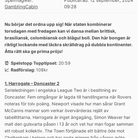
Spelmagiker:
Publicerad:
12 september, 2024
GamblingCabin
09:28
Nu börjar det ordna upp sig! När staten kombinerar
torsdagen med fredagen kan vi dansa mellan brittisk,
brasiliansk, colombiansk och blågul boll. Den här bongen är
riktigt lockande med läckra skrälldrag på dubbla kontinenter.
Åtta rätt ska ge prima pröjs!
⏰ Spelstopp Topptipset:
20:59
📈 Radförslag:
108kr
1. Harrogate – Doncaster 2
Serieledningen i engelska League Two är i besittning av
Doncaster. Fem omgångar är lagda till handlingarna när Rovers
noteras för tolv poäng. Newport visade hur man sårar Grant
McCanns mannar som verkar övervärderas rejält av
tabelltittarna. Harrogate är inget ängagäng, Simon Weaver har
malt den gulsvarta påsen i 13 år och vet hur man fogar samman
ett robust kollektiv. The Town förtjänade ett bättre öde mot
Cheltenham i helgen och har goda minnen från vårens möte