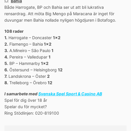
💥
Bahia
Både Harrogate, BP och Bahia ser ut att bli lukrativa
rensardrag. Att möta Big Mengo på Maracana är inget för
duvungar men Bahia nollade nyligen högdjuren i Botafogo.
108 rader
1.
Harrogate – Doncaster
1×2
2.
Flamengo – Bahia
1×2
3.
A.Mineiro – São Paulo
1
4.
Pereira – Valledupar
1
5.
BP – Hammarby
1×2
6.
Östersund – Helsingborg
12
7.
Landskrona – Öster
2
8.
Trelleborg – Örebro
12
I samarbete med
Svenska Spel Sport & Casino AB
Spel för dig över 18 år
Spelar du för mycket?
Ring Stödlinjen: 020-819100