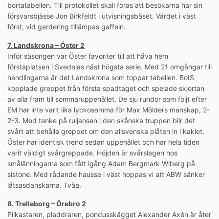
bortatabellen. Till protokollet skall föras att besökarna har sin
försvarsbjässe Jon Birkfeldt i utvisningsbåset. Värdet i väst
först, vid gardering tillämpas gaffeln.
7. Landskrona – Öster 2
Inför säsongen var Öster favoriter till att håva hem
förstaplatsen i Svedalas näst högsta serie. Med 21 omgångar till
handlingarna är det Landskrona som toppar tabellen. BoIS
kopplade greppet från första spadtaget och spelade skjortan
av alla fram till sommaruppehållet. De sju rundor som följt efter
EM har inte varit lika lyckosamma för Max Mölders manskap, 2-
2-3. Med tanke på ruljansen i den skånska truppen blir det
svårt att behålla greppet om den allsvenska plåten in i kaklet.
Öster har identisk trend sedan uppehållet och har hela tiden
varit väldigt svårgreppade. Höjden är svårslagen hos
smålänningarna som fått igång Adam Bergmark-Wiberg på
sistone. Med rådande hausse i väst hoppas vi att ABW sänker
låtsasdanskarna. Tvåa.
8. Trelleborg – Örebro 2
Pilkastaren, pladdraren, pondusskägget Alexander Axén är åter