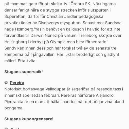
på mammas gata för att skrika liv i Örebro SK. Närkingarna
dansar farligt nära de stygga strecken inför slutspurten i
Superettan, därför får Christian Järdler pedagogiska
privatlektioner av Discoverys mysgubbe. Senast mot Sundsvall
hade Holmberg/Yasin behövt en kalldusch i halvtid för att inte
förvandlas till Darwin Núnez på valium. Trelleborg sköljde över
Helsingborg i derbyt på Olympia men blev förnedrade i
Sandviken innan dess och har torskat två av de senaste tre
kamperna på Tjångavallen. Här luktar broderligt och gladlynt
måleri. Etta-tvåa.
Stugans superspik!
⚽️
Pereira
Notoriskt bortasvaga Valledupar är segerlösa på resande tass i
inhemskt spel sedan februari. Pereiras härförare Alejandro
Piedrahita är en man att hålla i handen när det börjar vina bland
bongarna.
Stugans kupongrensare!