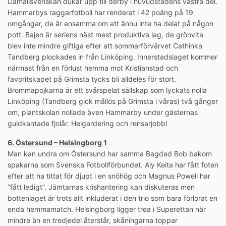
Damallsvenskan dukar upp till derby i huvudstadens västra del.
Hammarbys raggarfotboll har renderat i 42 poäng på 19
omgångar, de är ensamma om att ännu inte ha delat på någon
pott. Bajen är seriens näst mest produktiva lag, de grönvita
blev inte mindre giftiga efter att sommarförvärvet Cathinka
Tandberg plockades in från Linköping. Innerstadslaget kommer
närmast från en förlust hemma mot Kristianstad och
favoritskapet på Grimsta tycks bli alldeles för stort.
Brommapojkarna är ett svårspelat sällskap som lyckats nolla
Linköping (Tandberg gick mållös på Grimsta i våras) två gånger
om, plantskolan nollade även Hammarby under gästernas
guldkantade fjolår. Helgardering och rensarjobb!
6. Östersund – Helsingborg 1
Man kan undra om Östersund har samma Bagdad Bob bakom
spakarna som Svenska Fotbollförbundet. Aly Keita har fått foten
efter att ha tittat för djupt i en snöhög och Magnus Powell har
“fått ledigt”. Jämtarnas krishantering kan diskuteras men
bottenlaget är trots allt inkluderat i den trio som bara förlorat en
enda hemmamatch. Helsingborg ligger trea i Superettan när
mindre än en tredjedel återstår, skåningarna toppar