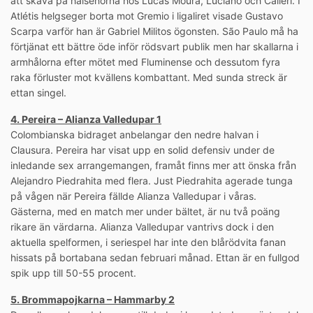
att skava på hälsenorna hos Lucas Moura, Luciano och Calleri. I
Atlétis helgseger borta mot Gremio i ligaliret visade Gustavo
Scarpa varför han är Gabriel Militos ögonsten. São Paulo må ha
förtjänat ett bättre öde inför rödsvart publik men har skallarna i
armhålorna efter mötet med Fluminense och dessutom fyra
raka förluster mot kvällens kombattant. Med sunda streck är
ettan singel.
4. Pereira – Alianza Valledupar 1
Colombianska bidraget anbelangar den nedre halvan i
Clausura. Pereira har visat upp en solid defensiv under de
inledande sex arrangemangen, framåt finns mer att önska från
Alejandro Piedrahita med flera. Just Piedrahita agerade tunga
på vågen när Pereira fällde Alianza Valledupar i våras.
Gästerna, med en match mer under bältet, är nu två poäng
rikare än värdarna. Alianza Valledupar vantrivs dock i den
aktuella spelformen, i seriespel har inte den blårödvita fanan
hissats på bortabana sedan februari månad. Ettan är en fullgod
spik upp till 50-55 procent.
5. Brommapojkarna – Hammarby 2