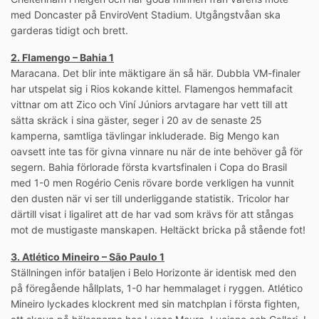
med Doncaster på EnviroVent Stadium. Utgångstvåan ska
garderas tidigt och brett.
2. Flamengo – Bahia 1
Maracana. Det blir inte mäktigare än så här. Dubbla VM-finaler
har utspelat sig i Rios kokande kittel. Flamengos hemmafacit
vittnar om att Zico och Viní Júniors arvtagare har vett till att
sätta skräck i sina gäster, seger i 20 av de senaste 25
kamperna, samtliga tävlingar inkluderade. Big Mengo kan
oavsett inte tas för givna vinnare nu när de inte behöver gå för
segern. Bahia förlorade första kvartsfinalen i Copa do Brasil
med 1-0 men Rogério Cenis rövare borde verkligen ha vunnit
den dusten när vi ser till underliggande statistik. Tricolor har
därtill visat i ligaliret att de har vad som krävs för att stångas
mot de mustigaste manskapen. Heltäckt bricka på stående fot!
3. Atlético Mineiro – São Paulo 1
Ställningen inför bataljen i Belo Horizonte är identisk med den
på föregående hållplats, 1-0 har hemmalaget i ryggen. Atlético
Mineiro lyckades klockrent med sin matchplan i första fighten,