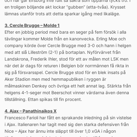
och här går Elfsborg inte fullt så säkra som tipparna tycks tro. I
en troligen böljande akt lockar “gubben” (etta-tvåa). Krysset
lämnas utanför trots att detta sparkar igång med likaläge.
3. Cercle Brugge – Molde 1
Efter en jobbig period med bara en seger på fem försök i alla
tävlingar kommer Molde från en kanonvecka. Erling Moe och
company körde över Cercle Brugge med 3-0 och hann i helgen
med att slå Lilleström (2-1) på bortaplan. Nyförvärvet från
Landskrona, Frederik Ihler, stod för ett av målen mot LSK men
när det är dags för returen i Belgien bör norrmännen få rikta in
sig på försvarsspel. Cercle Brugge stod för en blek insats på
Aker Stadion men med hemmapubliken i ryggen är
målmaskinen Denkey och övriga ett helt annat lag. Stärkta från
helgens 4-1-seger mot Beerschot vinner värdarna även denna
tillställning. Ettan spikas till fin procent.
4. Ajax – Panathinaikos X
Francesco Farioli har fått en sprakande inledning på sin vistelse
i Ajax. Italienaren har tagit med sig den starka defensiven från
Nice – Ajax har ännu inte släppt till över 1,0 xGA i någon