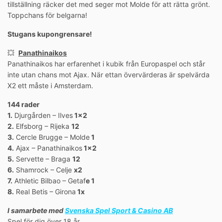
tillställning räcker det med seger mot Molde för att rätta grönt.
Toppchans för belgarna!
Stugans kupongrensare!
💥
Panathinaikos
Panathinaikos har erfarenhet i kubik från Europaspel och står
inte utan chans mot Ajax. När ettan övervärderas är spelvärda
X2 ett måste i Amsterdam.
144 rader
1.
Djurgården – Ilves
1×2
2.
Elfsborg – Rijeka
12
3.
Cercle Brugge – Molde
1
4.
Ajax – Panathinaikos
1×2
5.
Servette – Braga
12
6.
Shamrock – Celje
x2
7.
Athletic Bilbao – Getaf
e 1
8.
Real Betis – Girona
1x
I samarbete med
Svenska Spel Sport & Casino AB
Spel för dig över 18 år