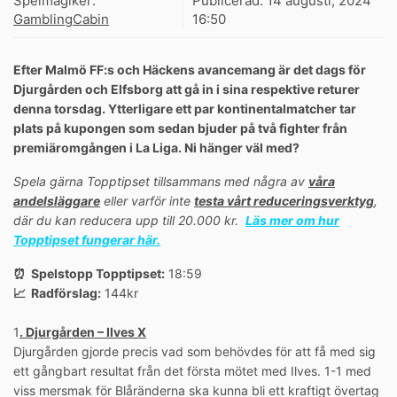
Spelmagiker:
Publicerad:
14 augusti, 2024
GamblingCabin
16:50
Efter Malmö FF:s och Häckens avancemang är det dags för
Djurgården och Elfsborg att gå in i sina respektive returer
denna torsdag. Ytterligare ett par kontinentalmatcher tar
plats på kupongen som sedan bjuder på två fighter från
premiäromgången i La Liga. Ni hänger väl med?
Spela gärna Topptipset tillsammans med några av
våra
andelsläggare
eller varför inte
testa vårt reduceringsverktyg
,
där du kan reducera upp till 20.000 kr.
Läs mer om hur
Topptipset fungerar här.
⏰ Spelstopp Topptipset:
18:59
📈 Radförslag:
144kr
1
. Djurgården – Ilves X
Djurgården gjorde precis vad som behövdes för att få med sig
ett gångbart resultat från det första mötet med Ilves. 1-1 med
viss mersmak för Blåränderna ska kunna bli ett kraftigt övertag