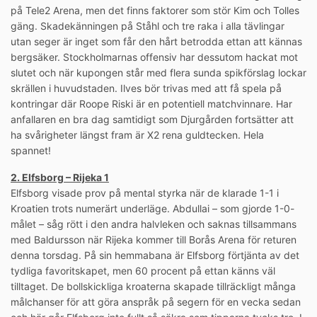
på Tele2 Arena, men det finns faktorer som stör Kim och Tolles
gäng. Skadekänningen på Ståhl och tre raka i alla tävlingar
utan seger är inget som får den hårt betrodda ettan att kännas
bergsäker. Stockholmarnas offensiv har dessutom hackat mot
slutet och när kupongen står med flera sunda spikförslag lockar
skrällen i huvudstaden. Ilves bör trivas med att få spela på
kontringar där Roope Riski är en potentiell matchvinnare. Har
anfallaren en bra dag samtidigt som Djurgården fortsätter att
ha svårigheter längst fram är X2 rena guldtecken. Hela
spannet!
2. Elfsborg – Rijeka 1
Elfsborg visade prov på mental styrka när de klarade 1-1 i
Kroatien trots numerärt underläge. Abdullai – som gjorde 1-0-
målet – såg rött i den andra halvleken och saknas tillsammans
med Baldursson när Rijeka kommer till Borås Arena för returen
denna torsdag. På sin hemmabana är Elfsborg förtjänta av det
tydliga favoritskapet, men 60 procent på ettan känns väl
tilltaget. De bollskickliga kroaterna skapade tillräckligt många
målchanser för att göra anspråk på segern för en vecka sedan