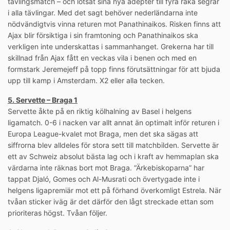
tävlingsmatch – och lotsat sina nya adepter till fyra raka segrar
i alla tävlingar. Med det sagt behöver nederländarna inte
nödvändigtvis vinna returen mot Panathinaikos. Risken finns att
Ajax blir försiktiga i sin framtoning och Panathinaikos ska
verkligen inte underskattas i sammanhanget. Grekerna har till
skillnad från Ajax fått en veckas vila i benen och med en
formstark Jeremejeff på topp finns förutsättningar för att bjuda
upp till kamp i Amsterdam. X2 eller alla tecken.
5. Servette – Braga 1
Servette åkte på en riktig kölhalning av Basel i helgens
ligamatch. 0-6 i nacken var allt annat än optimalt inför returen i
Europa League-kvalet mot Braga, men det ska sägas att
siffrorna blev alldeles för stora sett till matchbilden. Servette är
ett av Schweiz absolut bästa lag och i kraft av hemmaplan ska
värdarna inte räknas bort mot Braga. “Ärkebiskoparna” har
tappat Djaló, Gomes och Al-Musrati och övertygade inte i
helgens ligapremiär mot ett på förhand överkomligt Estrela. När
tvåan sticker iväg är det därför den lågt streckade ettan som
prioriteras högst. Tvåan följer.