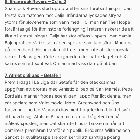
6. Shamrock Rovers – Celje 2
Shamrock Rovers stod upp bra efter sina förutsättningar i den
första kvalmatchen mot Celje. Irländarna lyckades strypa
ytorna för slovenerna som vann med 1-0, men när The Hoops
förväntas gå för åtminstone förlängning i returen riskerar de att
åka på omställningar. Celje har stor offensiv spets i den gamla
Bajenprofilen Matko som är en spelare som kan såra irländarna
på egen hand. Hemmaplan till trots tror vi inte att de grönvita
räcker hela vägen. Celje är i grunden det bättre laget och X2
känns som ett sunt val. Om än med viss darr på ribban.
7. Athletic Bilbao – Getafe 1
Premiärdags i La Liga där Getafe får den otacksamma
uppgiften att brottas med Athletic Bilbao på San Mamés. Pepe
Bordalás mannar frodas egentligen i uppgifter likt denna, men
när spelare som Maksimovic, Mata, Greenwood och Ünal
försvunnit medan Mayoral dras med frågetecken blir det svårt
att hävda sig. Athletic Bilbao har i sin tur frågetecken på
målvaktsposten, men det ska inte hindra baskerna från att
dominera premiären framför sin publik. Bröderna Williams och
Sancet är kvalitetsspelare som ser till att samtliga poäng