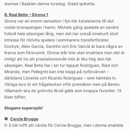
stannar i Baskien denna torsdag. Stabil spiketta.
8. Real Betis – Girona 1
Girona var en enorm sensation i fjol där katalanerna till slut
rodde bronspengen i hamn. Míchels gäng spelade en sevärd
fotboll hela säsongen lång, men det har också inneburit stort
intresse för rödvita spelare i sommarens transferfönster.
Dovbyk, Aleix García, Savinho och Eric García är bara några av
lirarna som försvunnit. Girona står inte utan ersättare men det är
rimligt att tro att prestationsnivån inte är lika hög den här
säsongen. Real Betis har i sin tur tappat Rodríguez, Riad och
Miranda, men Pellegrini kan inte klaga på nyförvärven –
däribland Llorente och Ricardo Rodríguez – som hämtats in.
Viktiga Isco är ett frågetecken inför premiären men på Benito
Villamarín ska de grönvita likväl gälla som knappa favoriter. 1X
löser biffen.
Stugans superspik!
⚽️
Cercle Brugge
0-3 blir tufft att vända för Cercle Brugge, men i denna enskilda