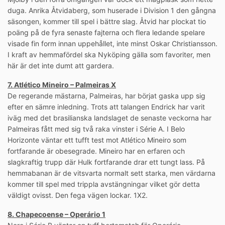
duga. Anrika Åtvidaberg, som huserade i Division 1 den gångna
säsongen, kommer till spel i bättre slag. Åtvid har plockat tio
poäng på de fyra senaste fajterna och flera ledande spelare
visade fin form innan uppehållet, inte minst Oskar Christiansson.
I kraft av hemmafördel ska Nyköping gälla som favoriter, men
här är det inte dumt att gardera.
7. Atlético Mineiro – Palmeiras X
De regerande mästarna, Palmeiras, har börjat gaska upp sig
efter en sämre inledning. Trots att talangen Endrick har varit
iväg med det brasilianska landslaget de senaste veckorna har
Palmeiras fått med sig två raka vinster i Série A. I Belo
Horizonte väntar ett tufft test mot Atlético Mineiro som
fortfarande är obesegrade. Mineiro har en erfaren och
slagkraftig trupp där Hulk fortfarande drar ett tungt lass. På
hemmabanan är de vitsvarta normalt sett starka, men värdarna
kommer till spel med trippla avstängningar vilket gör detta
väldigt ovisst. Den fega vägen lockar. 1X2.
8. Chapecoense – Operário 1