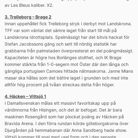
av Les Bleus kaliber. X2.
3. Trelleborg – Brage 2
Innan uppehållet fick Trelleborg stryk i derbyt mot Landskrona.
TFF var som väntat det sämre laget från start till mål på
Landskrona Idrottsplats. Spelmässigt har det bitvis hackat för
Stefan Jacobssons gäng och sett till nördig statistik har
grabbarna från palmstaden överpresterat en del poängmässigt.
Kapaciteten är högre hos Borlänges stolthet, och IK Brage
kommer stärkta från 1-0-segern mot Öster där den långa och
gängliga portugisen Camoes hittade nätmaskorna. Janne Mians
masar ska hållas som det bättre laget i grunden och med inte
alltför hög procent på tvåan streckas detta från höger.
4. Häcken – Vittsjö 1
I Damallsvenskan målas ett massivt favoritskap upp på
värdinnorna från Hisingen, och det är befogat. Det är bara
maskinen Rosengård som har plockat poäng av Häcken på
Bravida Arena. I den förra rundan körde göteborgskorna över
Djurgården på hemmabanan där Anna Sandberg hade show.
Vittsjö kommer till spel med usel form och i den senaste