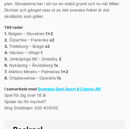
plan. Slovakerna har i sin tur en stabil grund och nu när Milan
Skriniar och gänget reas ut av det svenska folket är det
skrälljobb som gäller.
144 rader
1.
Belgien – Slovakien
1×2
2.
Österrike – Frankrike
x2
3.
Trelleborg – Brage
x2
4.
Häcken – Vittsjö
1
5.
Jönköpings BK – Smedby
2
6.
Nyköping – Åtvidaberg
1x
7.
Atlético Mineiro – Palmeiras
1×2
8.
Chapecoense – Operário
1x
I samarbete med
Svenska Spel Sport & Casino AB
Spel för dig över 18 år
Spelar du för mycket?
Ring Stödlinjen: 020-819100