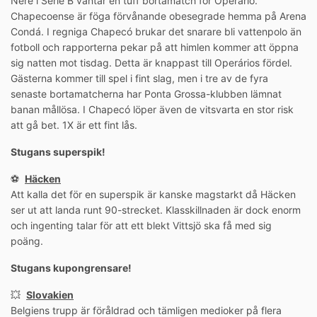
Nere i Série B väntar en tuff bortamatch för Operário.
Chapecoense är föga förvånande obesegrade hemma på Arena
Condá. I regniga Chapecó brukar det snarare bli vattenpolo än
fotboll och rapporterna pekar på att himlen kommer att öppna
sig natten mot tisdag. Detta är knappast till Operários fördel.
Gästerna kommer till spel i fint slag, men i tre av de fyra
senaste bortamatcherna har Ponta Grossa-klubben lämnat
banan mållösa. I Chapecó löper även de vitsvarta en stor risk
att gå bet. 1X är ett fint lås.
Stugans superspik!
⚽️
Häcken
Att kalla det för en superspik är kanske magstarkt då Häcken
ser ut att landa runt 90-strecket. Klasskillnaden är dock enorm
och ingenting talar för att ett blekt Vittsjö ska få med sig
poäng.
Stugans kupongrensare!
💥
Slovakien
Belgiens trupp är föråldrad och tämligen medioker på flera