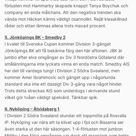
förlusten mot Hammarby skapade knappt Tanya Boychuk och
company en enda målchans. Att den negativa trenden ska
vända mot Häcken känns väldigt osannolikt. Rejäl klasskillnad
råder och ettan lämnas allena trots maxad procent.
5. Jönköpings BK – Smedby 2
I kvalet till Svenska Cupen kommer Division 3-gänget
Jönköpings BK att få bekänna färg den här aftonen. JBK är
jumbo efter elva omgångar av Div 3 Nordöstra Götaland där
smålänningarna inte lyckats vinna en enda match. Smedby AIS
har det till vardags tungt i Division 2 Södra Svealand, men
kommer Amer Ibrahimovic och gänget upp i någorlunda
standard ska inte ett dassigt Div 3-gäng vara något hinder.
Trots detta streckas AIS som underdogs i skrivande stund
vilket gör tvåan väldigt spelvärd. Tänkbar spik.
6. Nyköping – Åtvidaberg 1
I Division 2 Södra Svealand stundar ett toppmöte på Rosvalla
IP. Nyköping var nära att ta klivet upp i fjol och Bissarna ser
även starka ut den här säsongen. 1-4-förlusten mot jumbon
Mjölby i den förra omgången var dock ett magplask som hette