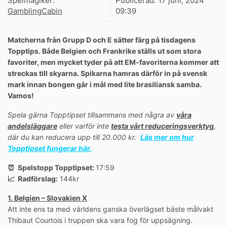
Spelmagiker:
Publicerad:
17 juni, 2024
GamblingCabin
09:39
Matcherna från Grupp D och E sätter färg på tisdagens
Topptips. Både Belgien och Frankrike ställs ut som stora
favoriter, men mycket tyder på att EM-favoriterna kommer att
streckas till skyarna. Spikarna hamras därför in på svensk
mark innan bongen går i mål med lite brasiliansk samba.
Vamos!
Spela gärna Topptipset tillsammans med några av
våra
andelsläggare
eller varför inte
testa vårt reduceringsverktyg
,
där du kan reducera upp till 20.000 kr.
Läs mer om hur
Topptipset fungerar här.
⏰ Spelstopp Topptipset:
17:59
📈 Radförslag:
144kr
1. Belgien – Slovakien X
Att inte ens ta med världens ganska överlägset bäste målvakt
Thibaut Courtois i truppen ska vara fog för uppsägning.