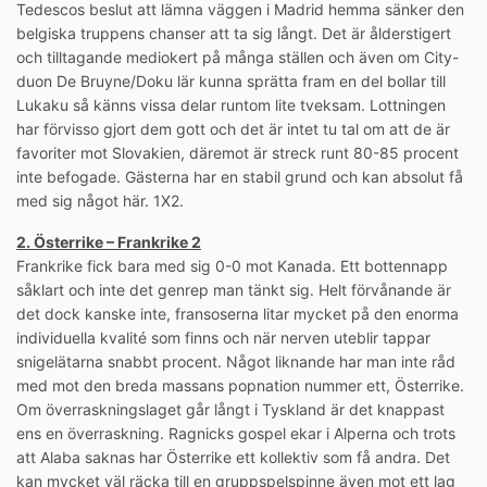
Tedescos beslut att lämna väggen i Madrid hemma sänker den
belgiska truppens chanser att ta sig långt. Det är ålderstigert
och tilltagande mediokert på många ställen och även om City-
duon De Bruyne/Doku lär kunna sprätta fram en del bollar till
Lukaku så känns vissa delar runtom lite tveksam. Lottningen
har förvisso gjort dem gott och det är intet tu tal om att de är
favoriter mot Slovakien, däremot är streck runt 80-85 procent
inte befogade. Gästerna har en stabil grund och kan absolut få
med sig något här. 1X2.
2. Österrike – Frankrike 2
Frankrike fick bara med sig 0-0 mot Kanada. Ett bottennapp
såklart och inte det genrep man tänkt sig. Helt förvånande är
det dock kanske inte, fransoserna litar mycket på den enorma
individuella kvalité som finns och när nerven uteblir tappar
snigelätarna snabbt procent. Något liknande har man inte råd
med mot den breda massans popnation nummer ett, Österrike.
Om överraskningslaget går långt i Tyskland är det knappast
ens en överraskning. Ragnicks gospel ekar i Alperna och trots
att Alaba saknas har Österrike ett kollektiv som få andra. Det
kan mycket väl räcka till en gruppspelspinne även mot ett lag