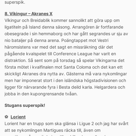
superspik.
8. Víkingur – Akranes X
Víkingur och Breidablik kommer sannolikt att göra upp om
ligatiteln på Island denna säsong. Arrangören är fortfarande
obesegrade i sin hemmaborg och har gått segrandes ur sju av
nio bataljer på denna arena. Poängtappet mot Vestri
häromsistens var med det sagt en missräkning där det
pågående kvalspelet till Conference League har varit en
distraktion. Så sent som på torsdag så spelar Vikingarna det
första mötet i kvalfinalen mot Santa Coloma och det kan ett
skickligt Akranes dra nytta av. Gästerna må vara nykomlingar
men har imponerat stort i den isländska högstadivisionen och
ligger för närvarande fyra i Besta deild karla. Helgardera och
jobba in den kupongrensande tvåan.
Stugans superspik!
⚽️
Lorient
Lorient har en trupp som ska glänsa i Ligue 2 och jag har svårt
att se nykomlingen Martigues räcka till, även om