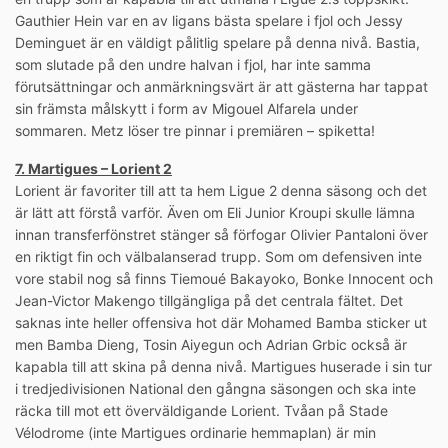
Gauthier Hein var en av ligans bästa spelare i fjol och Jessy
Deminguet är en väldigt pålitlig spelare på denna nivå. Bastia,
som slutade på den undre halvan i fjol, har inte samma
förutsättningar och anmärkningsvärt är att gästerna har tappat
sin främsta målskytt i form av Migouel Alfarela under
sommaren. Metz löser tre pinnar i premiären – spiketta!
7. Martigues – Lorient 2
Lorient är favoriter till att ta hem Ligue 2 denna säsong och det
är lätt att förstå varför. Även om Eli Junior Kroupi skulle lämna
innan transferfönstret stänger så förfogar Olivier Pantaloni över
en riktigt fin och välbalanserad trupp. Som om defensiven inte
vore stabil nog så finns Tiemoué Bakayoko, Bonke Innocent och
Jean-Victor Makengo tillgängliga på det centrala fältet. Det
saknas inte heller offensiva hot där Mohamed Bamba sticker ut
men Bamba Dieng, Tosin Aiyegun och Adrian Grbic också är
kapabla till att skina på denna nivå. Martigues huserade i sin tur
i tredjedivisionen National den gångna säsongen och ska inte
räcka till mot ett överväldigande Lorient. Tvåan på Stade
Vélodrome (inte Martigues ordinarie hemmaplan) är min