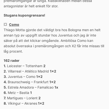
premiäromgångar är luriga. Klasskillnaden mellan dessa
antagonister är helt enkelt för stor.
Stugans kupongrensare!
💥
Como
Thiago Motta gjorde det väldigt bra hos Bologna men en helt
annan typ av uppgift stundar hos Juventus och jag är inte
säker på att det klickar omgående. Ambitiösa Como kan
absolut överraska i premiäromgången och X2 får inte missas till
låg procent.
162 rader
1.
Leicester – Tottenham
2
2.
Villarreal – Atlético Madrid
1×2
3.
Juventus – Como
1×2
4.
Braunschweig – Frankfurt
1×2
5.
Estrela Amadora – Famalicao
1x
6.
Metz – Bastia
1
7.
Martigues – Lorient
2
8.
Víkingur – Akranes
1×2