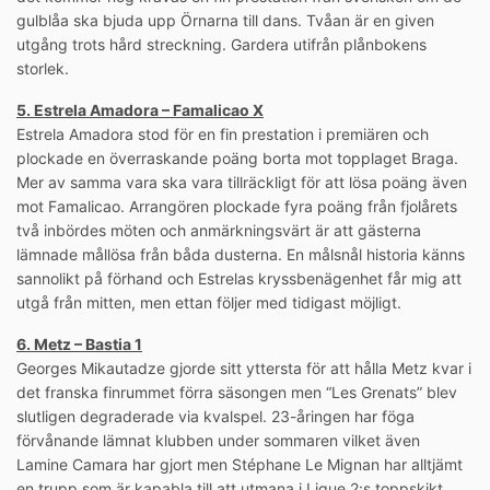
gulblåa ska bjuda upp Örnarna till dans. Tvåan är en given
utgång trots hård streckning. Gardera utifrån plånbokens
storlek.
5. Estrela Amadora – Famalicao X
Estrela Amadora stod för en fin prestation i premiären och
plockade en överraskande poäng borta mot topplaget Braga.
Mer av samma vara ska vara tillräckligt för att lösa poäng även
mot Famalicao. Arrangören plockade fyra poäng från fjolårets
två inbördes möten och anmärkningsvärt är att gästerna
lämnade mållösa från båda dusterna. En målsnål historia känns
sannolikt på förhand och Estrelas kryssbenägenhet får mig att
utgå från mitten, men ettan följer med tidigast möjligt.
6. Metz – Bastia 1
Georges Mikautadze gjorde sitt yttersta för att hålla Metz kvar i
det franska finrummet förra säsongen men “Les Grenats” blev
slutligen degraderade via kvalspel. 23-åringen har föga
förvånande lämnat klubben under sommaren vilket även
Lamine Camara har gjort men Stéphane Le Mignan har alltjämt
en trupp som är kapabla till att utmana i Ligue 2:s toppskikt.