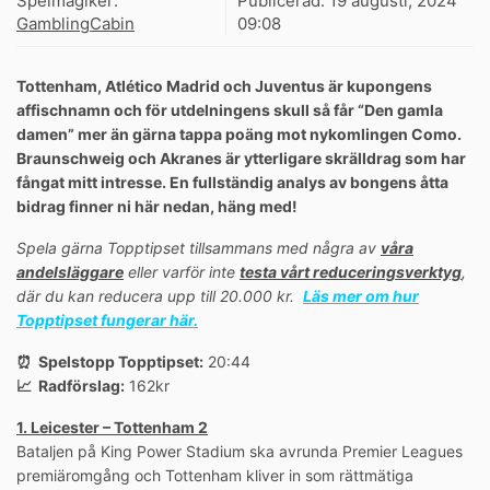
Spelmagiker:
Publicerad:
19 augusti, 2024
GamblingCabin
09:08
Tottenham, Atlético Madrid och Juventus är kupongens
affischnamn och för utdelningens skull så får “Den gamla
damen” mer än gärna tappa poäng mot nykomlingen Como.
Braunschweig och Akranes är ytterligare skrälldrag som har
fångat mitt intresse. En fullständig analys av bongens åtta
bidrag finner ni här nedan, häng med!
Spela gärna Topptipset tillsammans med några av
våra
andelsläggare
eller varför inte
testa vårt reduceringsverktyg
,
där du kan reducera upp till 20.000 kr.
Läs mer om hur
Topptipset fungerar här.
⏰ Spelstopp Topptipset:
20:44
📈 Radförslag:
162kr
1. Leicester – Tottenham 2
Bataljen på King Power Stadium ska avrunda Premier Leagues
premiäromgång och Tottenham kliver in som rättmätiga