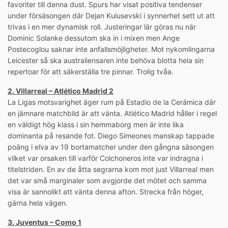
favoriter till denna dust. Spurs har visat positiva tendenser
under försäsongen där Dejan Kulusevski i synnerhet sett ut att
trivas i en mer dynamisk roll. Justeringar lär göras nu när
Dominic Solanke dessutom ska in i mixen men Ange
Postecoglou saknar inte anfallsmöjligheter. Mot nykomlingarna
Leicester så ska australiensaren inte behöva blotta hela sin
repertoar för att säkerställa tre pinnar. Trolig tvåa.
2. Villarreal – Atlético Madrid 2
La Ligas motsvarighet äger rum på Estadio de la Cerámica där
en jämnare matchbild är att vänta. Atlético Madrid håller i regel
en väldigt hög klass i sin hemmaborg men är inte lika
dominanta på resande fot. Diego Simeones manskap tappade
poäng i elva av 19 bortamatcher under den gångna säsongen
vilket var orsaken till varför Colchoneros inte var indragna i
titelstriden. En av de åtta segrarna kom mot just Villarreal men
det var små marginaler som avgjorde det mötet och samma
visa är sannolikt att vänta denna afton. Strecka från höger,
gärna hela vägen.
3. Juventus – Como 1