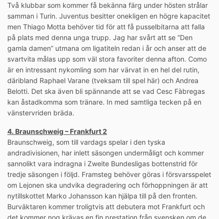
Två klubbar som kommer få bekänna färg under hösten strålar
samman i Turin. Juventus besitter onekligen en högre kapacitet
men Thiago Motta behöver tid för att få pusselbitarna att falla
på plats med denna unga trupp. Jag har svårt att se “Den
gamla damen” utmana om ligatiteln redan i år och anser att de
svartvita målas upp som väl stora favoriter denna afton. Como
är en intressant nykomling som har värvat in en hel del rutin,
däribland Raphael Varane (tveksam till spel här) och Andrea
Belotti. Det ska även bli spännande att se vad Cesc Fàbregas
kan åstadkomma som tränare. In med samtliga tecken på en
vänstervriden bräda.
4. Braunschweig – Frankfurt 2
Braunschweig, som till vardags spelar i den tyska
andradivisionen, har inlett säsongen undermåligt och kommer
sannolikt vara indragna i Zweite Bundesligas bottenstrid för
tredje säsongen i följd. Framsteg behöver göras i försvarsspelet
om Lejonen ska undvika degradering och förhoppningen är att
nytillskottet Marko Johansson kan hjälpa till på den fronten.
Burväktaren kommer troligtvis att debutera mot Frankfurt och
det kommer nog krävas en fin prestation från svensken om de