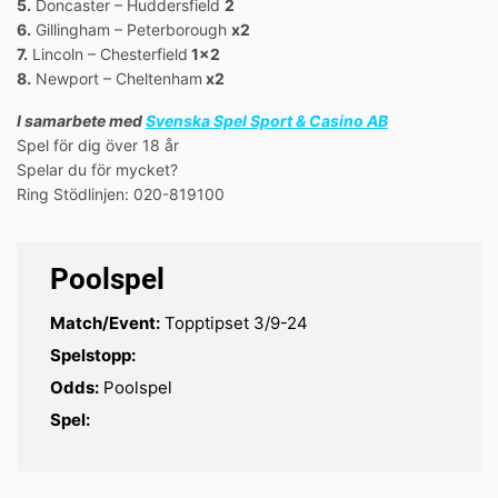
5.
Doncaster – Huddersfield
2
6.
Gillingham – Peterborough
x2
7.
Lincoln – Chesterfield
1×2
8.
Newport – Cheltenham
x2
I samarbete med
Svenska Spel Sport & Casino AB
Spel för dig över 18 år
Spelar du för mycket?
Ring Stödlinjen: 020-819100
Poolspel
Match/Event:
Topptipset 3/9-24
Spelstopp:
Odds:
Poolspel
Spel: