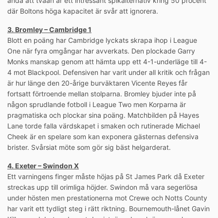
ändå att tvåan är ett intressant spikalternativ kring 50 procent
där Boltons höga kapacitet är svår att ignorera.
3. Bromley – Cambridge 1
Blott en poäng har Cambridge lyckats skrapa ihop i League
One när fyra omgångar har avverkats. Den plockade Garry
Monks manskap genom att hämta upp ett 4-1-underläge till 4-
4 mot Blackpool. Defensiven har varit under all kritik och frågan
är hur länge den 20-årige burväktaren Vicente Reyes får
fortsatt förtroende mellan stolparna. Bromley bjuder inte på
någon sprudlande fotboll i League Two men Korparna är
pragmatiska och plockar sina poäng. Matchbilden på Hayes
Lane torde falla värdskapet i smaken och rutinerade Michael
Cheek är en spelare som kan exponera gästernas defensiva
brister. Svårsiat möte som gör sig bäst helgarderat.
4. Exeter – Swindon X
Ett varningens finger måste höjas på St James Park då Exeter
streckas upp till orimliga höjder. Swindon må vara segerlösa
under hösten men prestationerna mot Crewe och Notts County
har varit ett tydligt steg i rätt riktning. Bournemouth-lånet Gavin