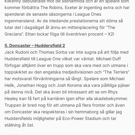
Kilkenny debuterade mot de sistnämnda och är en spelare som
kommer förbättra The Robins. Exeter är ingenting extra och har
spenderat de senaste säsongerna i League Ones
ingenmansland. Av de inledande prestationerna att döma så
lutar det i dagsläget åt ännu en mittenplacering för “The
Grecians”. Ettan lockar föga till överdriven procent – X2!
5. Doncaster – Huddersfield 2
Jack Rudoni och Thomas Sorba var inte sugna på att följa med
Huddersfield till League One vilket var väntat. Michael Duff
förfogar alltjämt över en trupp som ska vara med och utmana i
toppskiktet av den engelska tredjedivisionen och “The Terriers”
har motsvarat förväntningarna så långt. Spelare som Michael
Helik, Jonathan Hogg och Josh Koroma ska vara pålitliga pjäser
på denna nivå. Det ska även bli intressant att se om Rhys
Healey kan få fart på karriären igen efter alla skadebekymmer.
Truppen är bred nog för att utmana på flera fronter och även
om Doncaster ska respekteras i sin hemmaborg så gillar jag
Huddersfields möjligheter på Eco-Power Stadium och tar
ställning åt öst.