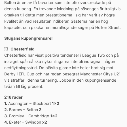
Bolton är en av få favoriter som inte blir överstreckade på
denna kupong. En trevande inledning på säsongen är troligtvis
orsaken till detta men prestationerna i sig har varit av högre
kvalitet än vad resultaten indikerar. Gästerna har en hög
kapacitet och plockar en moralhöjande seger på Holker Street.
Stugans kupongrensare!
💥
Chesterfield
Chesterfield har visat positiva tendenser i League Two och på
inslaget spår så ska nykomlingarna inte bli indragna i någon
nedflyttningsstrid. De blåvita gjorde inte heller bort sig mot
Derby i EFL Cup och har redan besegrat Manchester Citys U21
via straffar i denna turnering. Jobba in den kupongrensande
tvåan till låg procent.
216 rader
1.
Accrington – Stockport
1×2
2.
Barrow – Bolton
2
3.
Bromley – Cambridge
1×2
4.
Exeter – Swindon
x2