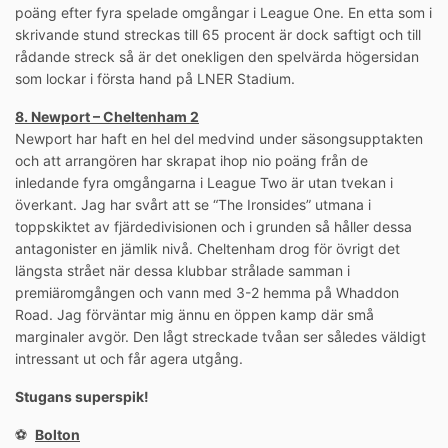
poäng efter fyra spelade omgångar i League One. En etta som i
skrivande stund streckas till 65 procent är dock saftigt och till
rådande streck så är det onekligen den spelvärda högersidan
som lockar i första hand på LNER Stadium.
8. Newport – Cheltenham 2
Newport har haft en hel del medvind under säsongsupptakten
och att arrangören har skrapat ihop nio poäng från de
inledande fyra omgångarna i League Two är utan tvekan i
överkant. Jag har svårt att se “The Ironsides” utmana i
toppskiktet av fjärdedivisionen och i grunden så håller dessa
antagonister en jämlik nivå. Cheltenham drog för övrigt det
längsta strået när dessa klubbar strålade samman i
premiäromgången och vann med 3-2 hemma på Whaddon
Road. Jag förväntar mig ännu en öppen kamp där små
marginaler avgör. Den lågt streckade tvåan ser således väldigt
intressant ut och får agera utgång.
Stugans superspik!
⚽️
Bolton