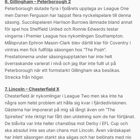
6. Gillingham – Peterborough 2
Peterborough slutade fyra i fjolårets upplaga av League One
men Darren Ferguson har tappat flera nyckelspelare till denna
säsong. Succéspelaren Harrison Burrows lämnade bland annat
för spel hos Sheffield United och Ronnie Edwards testar
vingarna i Premier League hos nykomlingen Southampton.
Målsprutan Ephron Mason-Clark blev därtill klar för Coventry i
vintras men fick fullfölja säsongen hos “The Posh”.
Prestationerna under säsongsupptakten har inte helt
överraskande varierat i nivå och jag litar inte fullt ut på
Peterborough när ett formstarkt Gillingham ska besökas.
Strecka från höger.
7. Lincoln – Chesterfield X
Chesterfield är nykomlingar i League Two men ska inte ha
några som helst problem att hålla sig kvar i fjärdedivisionen.
Gästerna har imponerat på mig så långt även om “The
Spireites” inte riktigt har fått den utdelning som de har förtjänat.
De blåvita var inte heller chanslösa mot Derby i EFL Cup och
ska absolut inte ses utan chans mot Lincoln. Även värdskapet
har inlett säsongen starkt ska sägas och har belönats med nio