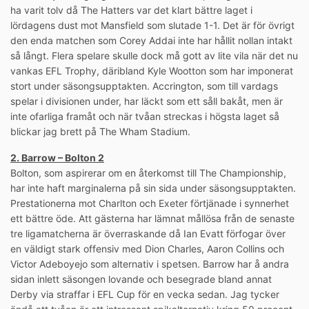
ha varit tolv då The Hatters var det klart bättre laget i
lördagens dust mot Mansfield som slutade 1-1. Det är för övrigt
den enda matchen som Corey Addai inte har hållit nollan intakt
så långt. Flera spelare skulle dock må gott av lite vila när det nu
vankas EFL Trophy, däribland Kyle Wootton som har imponerat
stort under säsongsupptakten. Accrington, som till vardags
spelar i divisionen under, har läckt som ett såll bakåt, men är
inte ofarliga framåt och när tvåan streckas i högsta laget så
blickar jag brett på The Wham Stadium.
2. Barrow – Bolton 2
Bolton, som aspirerar om en återkomst till The Championship,
har inte haft marginalerna på sin sida under säsongsupptakten.
Prestationerna mot Charlton och Exeter förtjänade i synnerhet
ett bättre öde. Att gästerna har lämnat mållösa från de senaste
tre ligamatcherna är överraskande då Ian Evatt förfogar över
en väldigt stark offensiv med Dion Charles, Aaron Collins och
Victor Adeboyejo som alternativ i spetsen. Barrow har å andra
sidan inlett säsongen lovande och besegrade bland annat
Derby via straffar i EFL Cup för en vecka sedan. Jag tycker