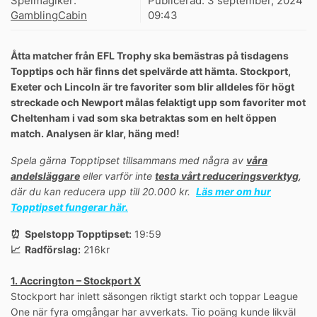
Spelmagiker:
Publicerad:
3 september, 2024
GamblingCabin
09:43
Åtta matcher från EFL Trophy ska bemästras på tisdagens
Topptips och här finns det spelvärde att hämta. Stockport,
Exeter och Lincoln är tre favoriter som blir alldeles för högt
streckade och Newport målas felaktigt upp som favoriter mot
Cheltenham i vad som ska betraktas som en helt öppen
match. Analysen är klar, häng med!
Spela gärna Topptipset tillsammans med några av
våra
andelsläggare
eller varför inte
testa vårt reduceringsverktyg
,
där du kan reducera upp till 20.000 kr.
Läs mer om hur
Topptipset fungerar här.
⏰ Spelstopp Topptipset:
19:59
📈 Radförslag:
216kr
1. Accrington – Stockport X
Stockport har inlett säsongen riktigt starkt och toppar League
One när fyra omgångar har avverkats. Tio poäng kunde likväl