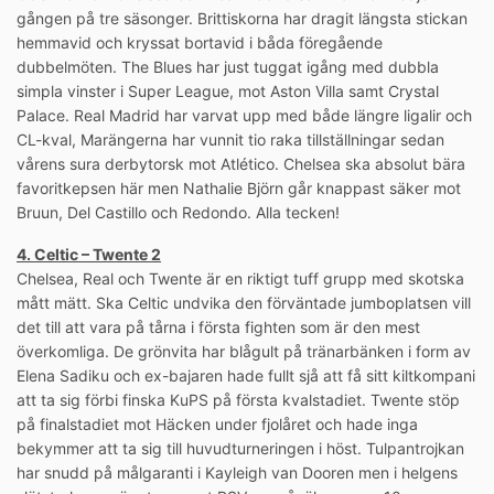
gången på tre säsonger. Brittiskorna har dragit längsta stickan
hemmavid och kryssat bortavid i båda föregående
dubbelmöten. The Blues har just tuggat igång med dubbla
simpla vinster i Super League, mot Aston Villa samt Crystal
Palace. Real Madrid har varvat upp med både längre ligalir och
CL-kval, Marängerna har vunnit tio raka tillställningar sedan
vårens sura derbytorsk mot Atlético. Chelsea ska absolut bära
favoritkepsen här men Nathalie Björn går knappast säker mot
Bruun, Del Castillo och Redondo. Alla tecken!
4. Celtic – Twente 2
Chelsea, Real och Twente är en riktigt tuff grupp med skotska
mått mätt. Ska Celtic undvika den förväntade jumboplatsen vill
det till att vara på tårna i första fighten som är den mest
överkomliga. De grönvita har blågult på tränarbänken i form av
Elena Sadiku och ex-bajaren hade fullt sjå att få sitt kiltkompani
att ta sig förbi finska KuPS på första kvalstadiet. Twente stöp
på finalstadiet mot Häcken under fjolåret och hade inga
bekymmer att ta sig till huvudturneringen i höst. Tulpantrojkan
har snudd på målgaranti i Kayleigh van Dooren men i helgens