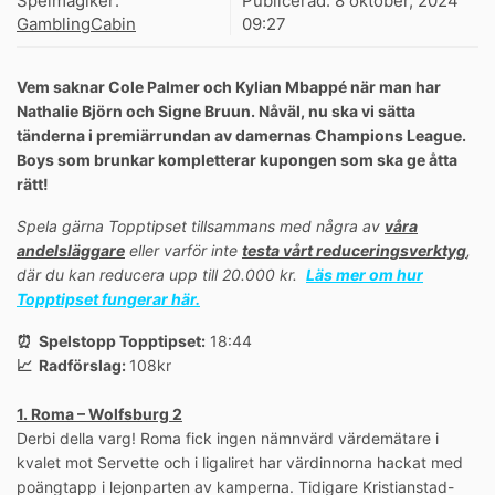
Spelmagiker:
Publicerad:
8 oktober, 2024
GamblingCabin
09:27
Vem saknar Cole Palmer och Kylian Mbappé när man har
Nathalie Björn och Signe Bruun. Nåväl, nu ska vi sätta
tänderna i premiärrundan av damernas Champions League.
Boys som brunkar kompletterar kupongen som ska ge åtta
rätt!
Spela gärna Topptipset tillsammans med några av
våra
andelsläggare
eller varför inte
testa vårt reduceringsverktyg
,
där du kan reducera upp till 20.000 kr.
Läs mer om hur
Topptipset fungerar här.
⏰ Spelstopp Topptipset:
18:44
📈 Radförslag:
108kr
1. Roma – Wolfsburg 2
Derbi della varg! Roma fick ingen nämnvärd värdemätare i
kvalet mot Servette och i ligaliret har värdinnorna hackat med
poängtapp i lejonparten av kamperna. Tidigare Kristianstad-