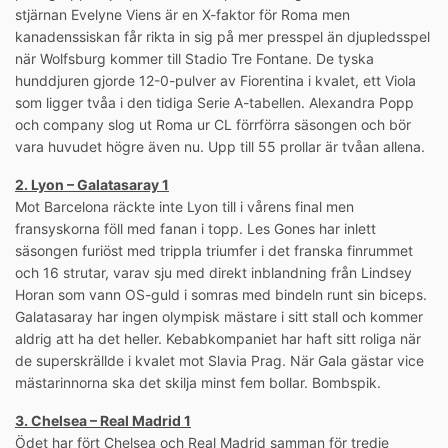
stjärnan Evelyne Viens är en X-faktor för Roma men
kanadenssiskan får rikta in sig på mer presspel än djupledsspel
när Wolfsburg kommer till Stadio Tre Fontane. De tyska
hunddjuren gjorde 12-0-pulver av Fiorentina i kvalet, ett Viola
som ligger tvåa i den tidiga Serie A-tabellen. Alexandra Popp
och company slog ut Roma ur CL förrförra säsongen och bör
vara huvudet högre även nu. Upp till 55 prollar är tvåan allena.
2. Lyon – Galatasaray 1
Mot Barcelona räckte inte Lyon till i vårens final men
fransyskorna föll med fanan i topp. Les Gones har inlett
säsongen furiöst med trippla triumfer i det franska finrummet
och 16 strutar, varav sju med direkt inblandning från Lindsey
Horan som vann OS-guld i somras med bindeln runt sin biceps.
Galatasaray har ingen olympisk mästare i sitt stall och kommer
aldrig att ha det heller. Kebabkompaniet har haft sitt roliga när
de superskrällde i kvalet mot Slavia Prag. När Gala gästar vice
mästarinnorna ska det skilja minst fem bollar. Bombspik.
3. Chelsea – Real Madrid 1
Ödet har fört Chelsea och Real Madrid samman för tredje