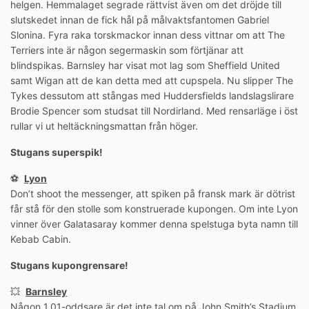
helgen. Hemmalaget segrade rättvist även om det dröjde till
slutskedet innan de fick hål på målvaktsfantomen Gabriel
Slonina. Fyra raka torskmackor innan dess vittnar om att The
Terriers inte är någon segermaskin som förtjänar att
blindspikas. Barnsley har visat mot lag som Sheffield United
samt Wigan att de kan detta med att cupspela. Nu slipper The
Tykes dessutom att stångas med Huddersfields landslagslirare
Brodie Spencer som studsat till Nordirland. Med rensarläge i öst
rullar vi ut heltäckningsmattan från höger.
Stugans superspik!
⚽️
Lyon
Don’t shoot the messenger, att spiken på fransk mark är dötrist
får stå för den stolle som konstruerade kupongen. Om inte Lyon
vinner över Galatasaray kommer denna spelstuga byta namn till
Kebab Cabin.
Stugans kupongrensare!
💥
Barnsley
Någon 1,01-oddsare är det inte tal om på John Smith’s Stadium