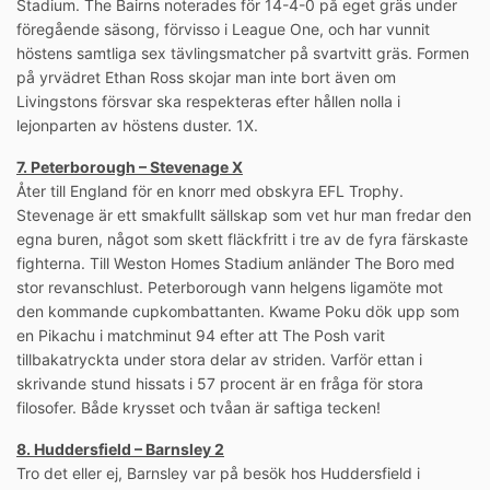
Stadium. The Bairns noterades för 14-4-0 på eget gräs under
föregående säsong, förvisso i League One, och har vunnit
höstens samtliga sex tävlingsmatcher på svartvitt gräs. Formen
på yrvädret Ethan Ross skojar man inte bort även om
Livingstons försvar ska respekteras efter hållen nolla i
lejonparten av höstens duster. 1X.
7. Peterborough – Stevenage X
Åter till England för en knorr med obskyra EFL Trophy.
Stevenage är ett smakfullt sällskap som vet hur man fredar den
egna buren, något som skett fläckfritt i tre av de fyra färskaste
fighterna. Till Weston Homes Stadium anländer The Boro med
stor revanschlust. Peterborough vann helgens ligamöte mot
den kommande cupkombattanten. Kwame Poku dök upp som
en Pikachu i matchminut 94 efter att The Posh varit
tillbakatryckta under stora delar av striden. Varför ettan i
skrivande stund hissats i 57 procent är en fråga för stora
filosofer. Både krysset och tvåan är saftiga tecken!
8. Huddersfield – Barnsley 2
Tro det eller ej, Barnsley var på besök hos Huddersfield i