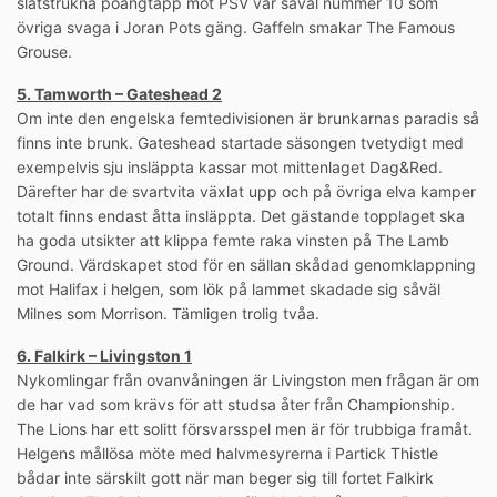
slätstrukna poängtapp mot PSV var såväl nummer 10 som
övriga svaga i Joran Pots gäng. Gaffeln smakar The Famous
Grouse.
5. Tamworth – Gateshead 2
Om inte den engelska femtedivisionen är brunkarnas paradis så
finns inte brunk. Gateshead startade säsongen tvetydigt med
exempelvis sju insläppta kassar mot mittenlaget Dag&Red.
Därefter har de svartvita växlat upp och på övriga elva kamper
totalt finns endast åtta insläppta. Det gästande topplaget ska
ha goda utsikter att klippa femte raka vinsten på The Lamb
Ground. Värdskapet stod för en sällan skådad genomklappning
mot Halifax i helgen, som lök på lammet skadade sig såväl
Milnes som Morrison. Tämligen trolig tvåa.
6. Falkirk – Livingston 1
Nykomlingar från ovanvåningen är Livingston men frågan är om
de har vad som krävs för att studsa åter från Championship.
The Lions har ett solitt försvarsspel men är för trubbiga framåt.
Helgens mållösa möte med halvmesyrerna i Partick Thistle
bådar inte särskilt gott när man beger sig till fortet Falkirk