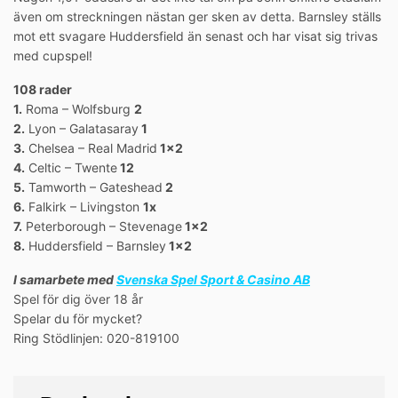
även om streckningen nästan ger sken av detta. Barnsley ställs
mot ett svagare Huddersfield än senast och har visat sig trivas
med cupspel!
108 rader
1.
Roma – Wolfsburg
2
2.
Lyon – Galatasaray
1
3.
Chelsea – Real Madrid
1×2
4.
Celtic – Twente
12
5.
Tamworth – Gateshead
2
6.
Falkirk – Livingston
1x
7.
Peterborough – Stevenage
1×2
8.
Huddersfield – Barnsley
1×2
I samarbete med
Svenska Spel Sport & Casino AB
Spel för dig över 18 år
Spelar du för mycket?
Ring Stödlinjen: 020-819100