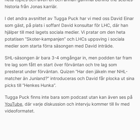
historia från Jonas karriär.
I det andra avsnittet av Tugga Puck har vi med oss David Einar
som gäst, på plats i soffan! David konsultar för LHC, där han
hjälper till med lagets sociala medier. Vi pratar om den heta
potatisen ”Skoter-kampanjen” och LHCs uppsving i sociala
medier som starta förra säsongen med David inträde.
SHL-säsongen är bara 3-4 omgångar in, men podden tar fram
tre lag som fått en start över förväntan och tre lag som
presterat under förväntan. Quizen ”Har den jäkeln mer NHL-
matcher än Junland?” introduceras och David får plocka ut sina
picks till ”Henkes Hunka”.
Tugga Puck finns inte bara som podcast utan kan även ses på
YouTube
, där varje diskussion och intervju kommer till liv med
videoformatet.