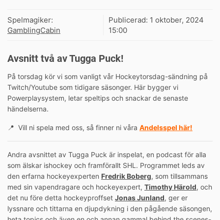
Spelmagiker:
Publicerad:
1 oktober, 2024
GamblingCabin
15:00
Avsnitt två av Tugga Puck!
På torsdag kör vi som vanligt vår Hockeytorsdag-sändning på
Twitch/Youtube som tidigare säsonger. Här bygger vi
Powerplaysystem, letar speltips och snackar de senaste
händelserna.
📍 Vill ni spela med oss, så finner ni våra
Andelsspel här!
Andra avsnittet av Tugga Puck är inspelat, en podcast för alla
som älskar ishockey och framförallt SHL. Programmet leds av
den erfarna hockeyexperten
Fredrik Boberg
, som tillsammans
med sin vapendragare och hockeyexpert,
Timothy Härold
, och
det nu före detta hockeyproffset
Jonas Junland
, ger er
lyssnare och tittarna en djupdykning i den pågående säsongen,
heta topics och även en och annan gammal behind the scenes-